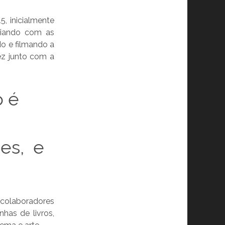
5, inicialmente
iliando com as
o e filmando a
ez junto com a
o é
mes, e
colaboradores
has de livros,