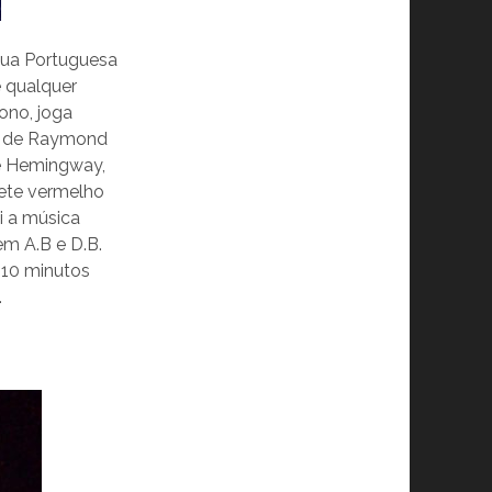
gua Portuguesa
e qualquer
ono, joga
is de Raymond
de Hemingway,
pete vermelho
i a música
em A.B e D.B.
 10 minutos
a.