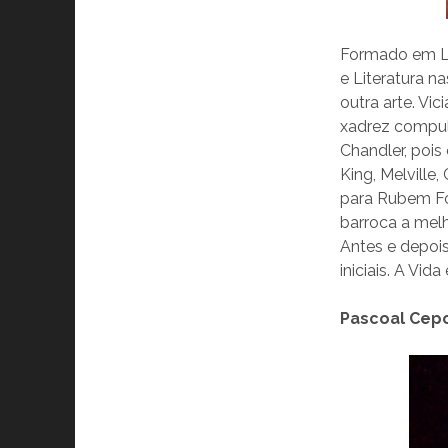
Formado em Le
e Literatura n
outra arte. Vi
xadrez compul
Chandler, pois
King, Melville
para Rubem Fo
barroca a melh
Antes e depois
iniciais. A Vi
Pascoal Cepo