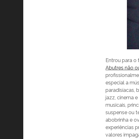
Entrou para o
Abutres não o
profissionalme
especial a mús
paradisíacas, 
jazz, cinema e
musicais, prin
suspense ou t
abobrinha e ov
experiências p
valores impagá