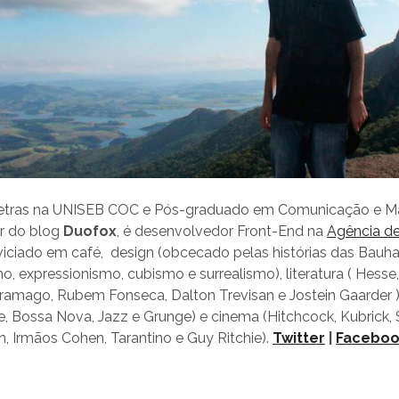
etras na UNISEB COC e Pós-graduado em Comunicação e Ma
r do blog
Duofox
, é desenvolvedor Front-End na
Agência de
 viciado em café, design (obcecado pelas histórias das Bauhau
o, expressionismo, cubismo e surrealismo), literatura ( Hesse
ramago, Rubem Fonseca, Dalton Trevisan e Jostein Gaarder )
, Bossa Nova, Jazz e Grunge) e cinema (Hitchcock, Kubrick, 
, Irmãos Cohen, Tarantino e Guy Ritchie).
Twitter
|
Facebo