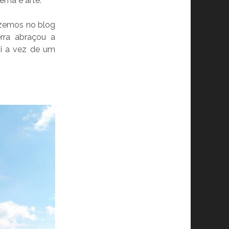
nema e arte.
azemos no blog
rra
abraçou a
foi a vez de um