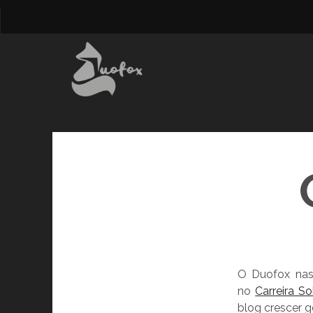
O Duofox nas
no
Carreira So
blog crescer g