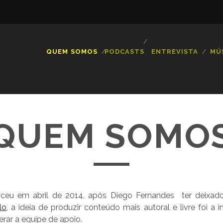
QUEM SOMOS
PODCASTS
ENTREVISTA
MÚ
QUEM SOMO
ceu em abril de 2014, após
Diego Fer
nandes
ter deixad
lo
, a ideia de produzir conteúdo mais autoral e livre foi a in
erar a equipe de apoio.