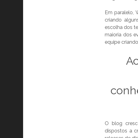
Em paralelo, W
criando algu
escolha dos t
maioria dos e
equipe criando
Ac
conh
O blog cresc
dispostos a c