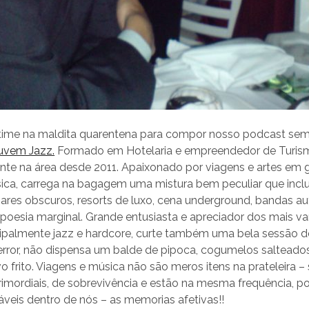
 time na maldita quarentena para compor nosso podcast sem
uvem Jazz.
Formado em Hotelaria e empreendedor de Turism
nte na área desde 2011. Apaixonado por viagens e artes em 
ica, carrega na bagagem uma mistura bem peculiar que inclui
bares obscuros, resorts de luxo, cena underground, bandas auto
 poesia marginal. Grande entusiasta e apreciador dos mais var
cipalmente jazz e hardcore, curte também uma bela sessão d
error, não dispensa um balde de pipoca, cogumelos saltead
o frito. Viagens e música não são meros itens na prateleira –
rimordiais, de sobrevivência e estão na mesma frequência, p
veis dentro de nós – as memorias afetivas!!