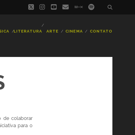
twitter
instagram
youtube
email
mixcloud
spotify
SICA
LITERATURA
ARTE
CINEMA
CONTATO
S
o de colaborar
iciativa para o