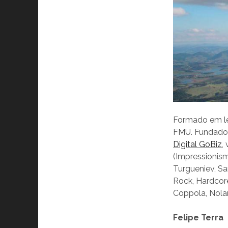
Formado em l
FMU. Fundado
Digital GoBiz
,
(Impressionism
Turgueniev, Sa
Rock, Hardcore
Coppola, Nolan
Felipe Terra