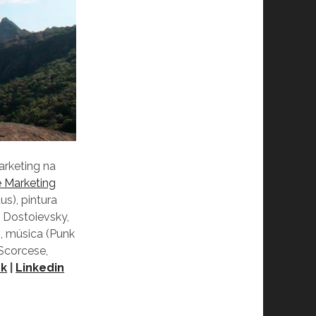
rketing na
 Marketing
s), pintura
, Dostoievsky,
, música (Punk
Scorcese,
ok
|
Linkedin