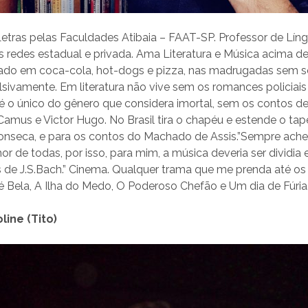
tras pelas Faculdades Atibaia – FAAT-SP. Professor de Lín
as redes estadual e privada. Ama Literatura e Música acima d
ciado em coca-cola, hot-dogs e pizza, nas madrugadas sem s
sivamente. Em literatura não vive sem os romances policia
 é o único do gênero que considera imortal, sem os contos 
, Camus e Victor Hugo. No Brasil tira o chapéu e estende o ta
nseca, e para os contos do Machado de Assis.”Sempre ache
or de todas, por isso, para mim, a música deveria ser dividia 
 de J.S.Bach.” Cinema. Qualquer trama que me prenda até os
da é Bela, A Ilha do Medo, O Poderoso Chefão e Um dia de Fúri
line (Tito)