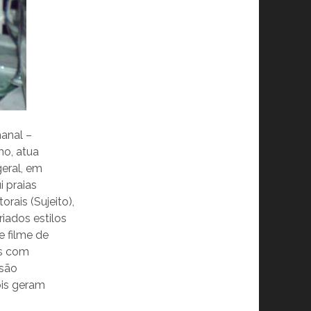
anal –
o, atua
geral, em
 praias
rais (Sujeito),
iados estilos
e filme de
os com
 são
ois geram