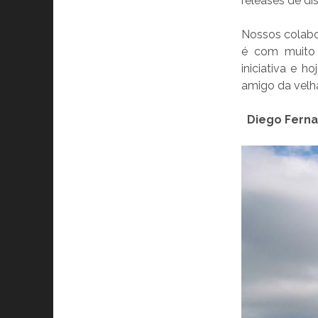
releases de di
Nossos colabo
é com muito 
iniciativa e h
amigo da velha
Diego Ferna