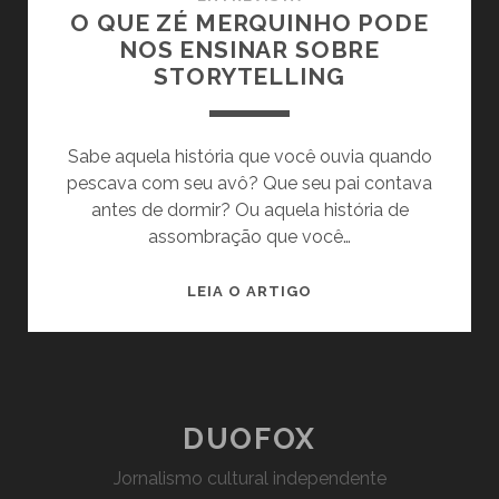
O QUE ZÉ MERQUINHO PODE
NOS ENSINAR SOBRE
STORYTELLING
Sabe aquela história que você ouvia quando
pescava com seu avô? Que seu pai contava
antes de dormir? Ou aquela história de
assombração que você…
O
LEIA O ARTIGO
QUE
ZÉ
MERQUINHO
PODE
NOS
DUOFOX
ENSINAR
Jornalismo cultural independente
SOBRE