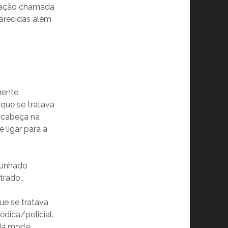
ndação chamada
parecidas além
mente
que se tratava
a cabeça na
e ligar para a
 cunhado
ntrado…
ue se tratava
dica/policial.
da morte