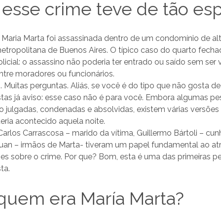
esse crime teve de tão esp
: Maria Marta foi assassinada dentro de um condomínio de al
etropolitana de Buenos Aires. O típico caso do quarto fech
icial: o assassino não poderia ter entrado ou saído sem ser v
ntre moradores ou funcionários.
s
. Muitas perguntas. Aliás, se você é do tipo que não gosta d
tas já aviso: esse caso não é para você. Embora algumas p
o julgadas, condenadas e absolvidas, existem várias versões
eria acontecido aquela noite.
Carlos Carrascosa – marido da vítima, Guillermo Bártoli – cu
Juan – irmãos de Marta- tiveram um papel fundamental ao at
ões sobre o crime. Por que? Bom, esta é uma das primeiras p
ta.
 quem era María Marta?