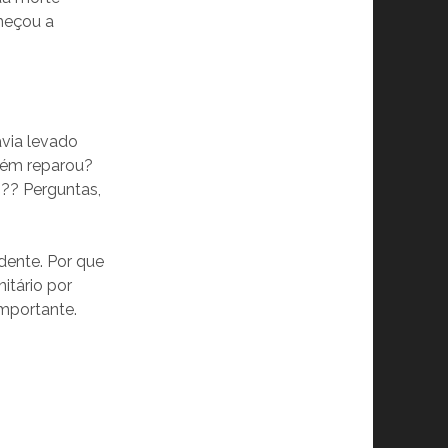
omeçou a
avia levado
uém reparou?
o?? Perguntas,
dente. Por que
itário por
mportante.