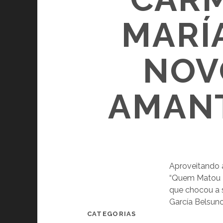
MARÍ
NOV
AMANT
Aproveitando 
“Quem Matou M
que chocou a s
García Belsunc
CATEGORIAS