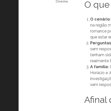
O que 
Cinema
O cenário
na região m
romance pol
que estar e
Pergunta
sem respos
tenham sid
realmente t
A família:
Horácio e 
investigaç
sem respos
Afinal