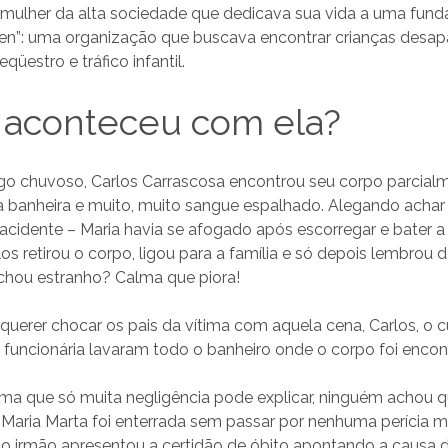
 mulher da alta sociedade que dedicava sua vida a uma fu
dren”: uma organização que buscava encontrar crianças desa
qüestro e tráfico infantil.
 aconteceu com ela?
 chuvoso, Carlos Carrascosa encontrou seu corpo parcial
 banheira e muito, muito sangue espalhado. Alegando achar 
acidente – Maria havia se afogado após escorregar e bater 
os retirou o corpo, ligou para a família e só depois lembrou d
chou estranho? Calma que piora!
querer chocar os pais da vítima com aquela cena, Carlos, o
a funcionária lavaram todo o banheiro onde o corpo foi enco
ma que só muita negligência pode explicar, ninguém achou q
Maria Marta foi enterrada sem passar por nenhuma perícia mé
 o irmão apresentou a certidão de óbito apontando a causa 