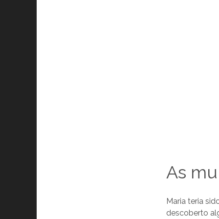
As mui
Maria teria si
descoberto alg