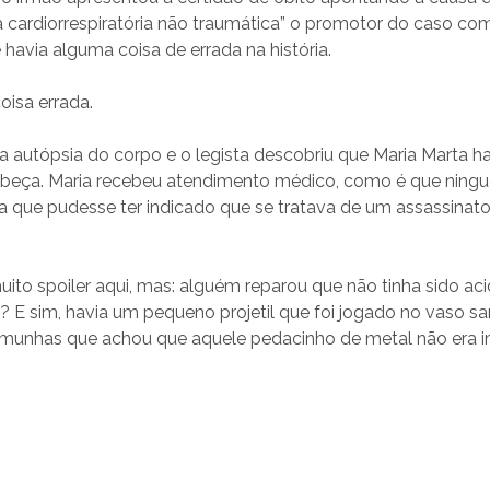
a cardiorrespiratória não traumática” o promotor do caso c
 havia alguma coisa de errada na história.
oisa errada.
a autópsia do corpo e o legista descobriu que Maria Marta h
 cabeça. Maria recebeu atendimento médico, como é que ning
a que pudesse ter indicado que se tratava de um assassinat
ito spoiler aqui, mas: alguém reparou que não tinha sido aci
 E sim, havia um pequeno projetil que foi jogado no vaso san
munhas que achou que aquele pedacinho de metal não era i