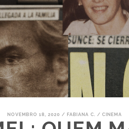
NOVEMBRO 18, 2020
/
FABIANA C.
/
CINEMA
EL: QUEM 