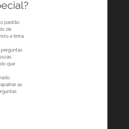
ecial?
to padrão
ado de
isto e tinha
e perguntas
essoas
 do que
nhado,
rapalhar as
erguntas