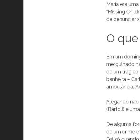
María era uma
“Missing Chil
de denunciar se
O que
Em um domingo
mergulhado na
de um trágico 
banheira – Carl
ambulância. A
Alegando não 
(Bártoli) e um
De alguma for
de um crime e 
Foi só quando