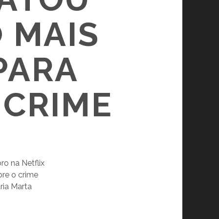
 MAIS
PARA
 CRIME
o na Netflix
re o crime
ria Marta