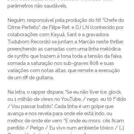
parâmetros não saudáveis.
Neguim, responsável pela produção do hit “Chefe do
Crime Perfeito”, de Filipe Ret; e DJ LN (conhecido por
colaborações com Kayuá, Sant e a gravadora
Tudubom Records) se juntam a Marcão neste thriller,
preenchendo as camadas com uma linha melódica
de synths que trazem à tona toda a tensão da faixa,
somada a saturação nos sub-graves 808 e suas
variações com notas altas, que remete a execução
de um riff de guitarra.
Na letra, o rapper dispara: “Se eu não tiver ice, glock,
ou 1 milhão de views no YouTube, / nego, eu tô f*dido
/ Vou passar batido”. Cada linha é um golpe que
avança e nos revela para onde ele está indo, ou
melhor, de onde ele vem: “E onde eu moro, cês ficam
perdido / Perigo / Eu vivo num ambiente tóxico / […]