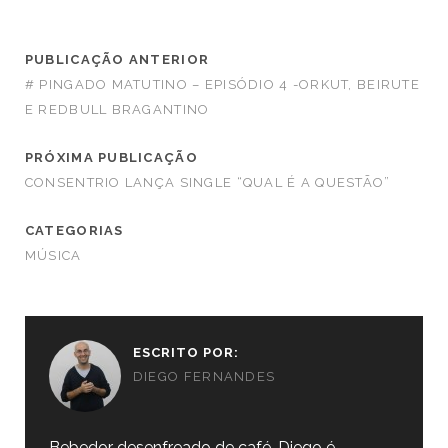
PUBLICAÇÃO ANTERIOR
# PINGADO MATUTINO – EPISÓDIO 4 -ORKUT, BEIRUTE
E REDBULL BRAGANTINO
PRÓXIMA PUBLICAÇÃO
CONSENTRIO LANÇA SINGLE “QUAL É A QUESTÃO”
CATEGORIAS
MÚSICA
ESCRITO POR:
DIEGO FERNANDES
Bebedor desenfreado de café, Diego é