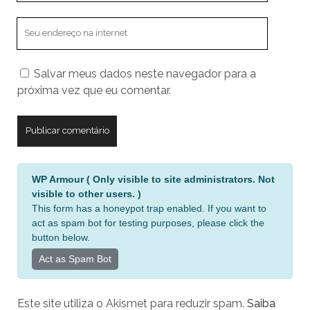
O
endereço
do
Salvar meus dados neste navegador para a
seu
próxima vez que eu comentar.
site
A
WP Armour ( Only visible to site administrators. Not
l
visible to other users. )
t
This form has a honeypot trap enabled. If you want to
e
act as spam bot for testing purposes, please click the
r
button below.
n
Act as Spam Bot
a
t
Este site utiliza o Akismet para reduzir spam.
Saiba
i