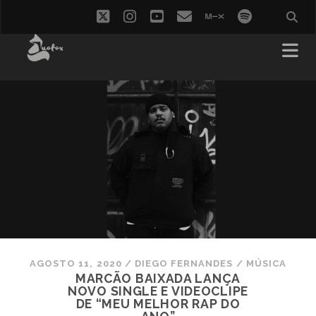
twitter
instagram
youtube
email
mixcloud
spotify
AGOSTO 11, 2020
/
DIEGO FERNANDES
/
MÚSICA
MARCÃO BAIXADA LANÇA
NOVO SINGLE E VIDEOCLIPE
DE “MEU MELHOR RAP DO