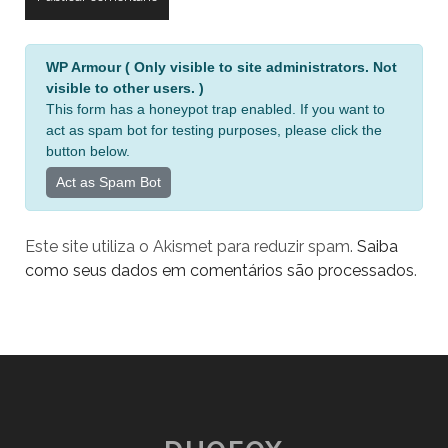
A
WP Armour ( Only visible to site administrators. Not
l
visible to other users. )
t
This form has a honeypot trap enabled. If you want to
e
act as spam bot for testing purposes, please click the
r
button below.
n
Act as Spam Bot
a
t
Este site utiliza o Akismet para reduzir spam.
Saiba
i
como seus dados em comentários são processados
.
v
e
: