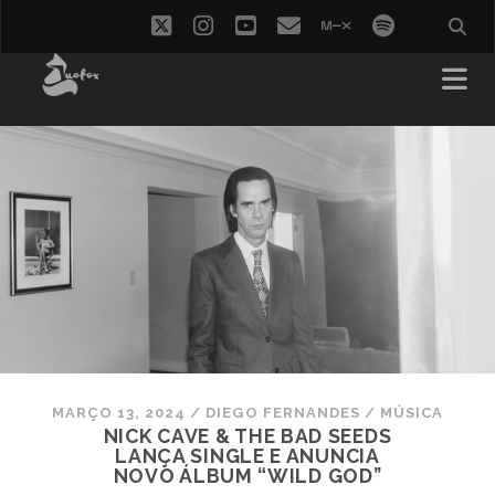
twitter
instagram
youtube
email
mixcloud
spotify
MARÇO 13, 2024
/
DIEGO FERNANDES
/
MÚSICA
NICK CAVE & THE BAD SEEDS
LANÇA SINGLE E ANUNCIA
NOVO ÁLBUM “WILD GOD”