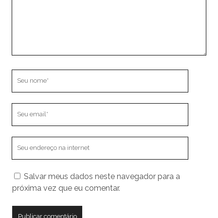
Seu
nome
Seu
email
O
endereço
do
Salvar meus dados neste navegador para a
seu
próxima vez que eu comentar.
site