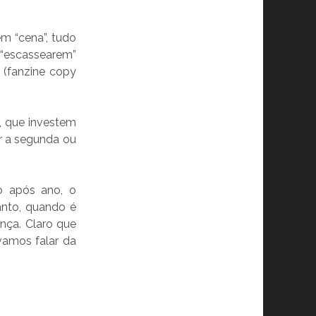
m “cena”, tudo
“escassearem”
 (fanzine copy
 que investem
r a segunda ou
o após ano, o
anto, quando é
nça. Claro que
vamos falar da