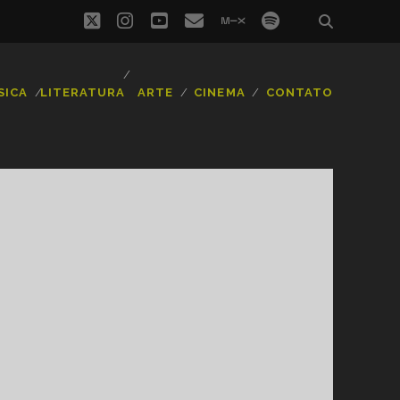
twitter
instagram
youtube
email
mixcloud
spotify
SICA
LITERATURA
ARTE
CINEMA
CONTATO