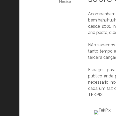
Música
Acompanhamos 
bem hahuhuuh)
desde 2001, n
and paste, olds
Não sabemos 
tanto tempo e
terceira canç
Espaços para
público anda 
necessário in
cada um faz o
TEKPIX.