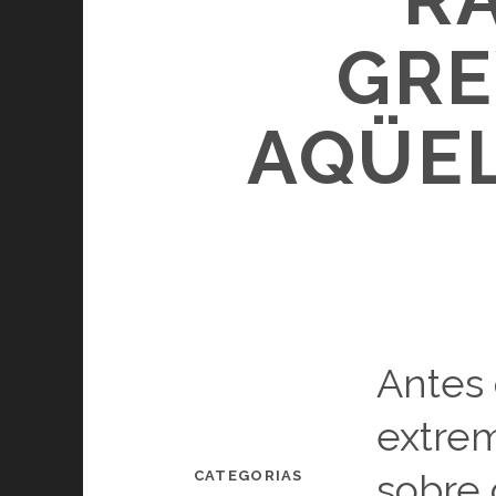
GRE
AQÜEL
Antes
extre
sobre 
CATEGORIAS