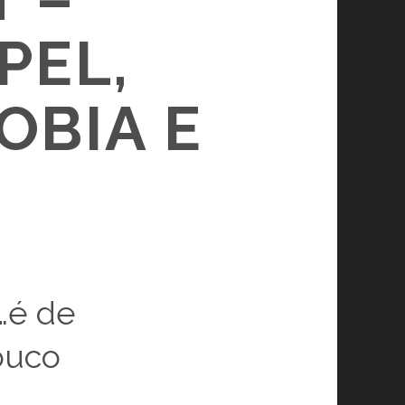
PEL,
OBIA E
…é de
ouco