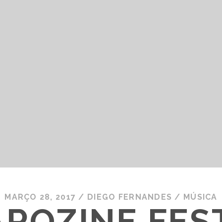
MARÇO 28, 2017
/
DIEGO FERNANDES
/
MÚSICA
ROZINE FES