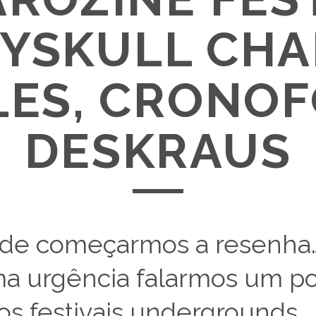
YSKULL CHA
ES, CRONOF
DESKRAUS
 de começarmos a resenha
ma urgência falarmos um p
os festivais undergrounds.