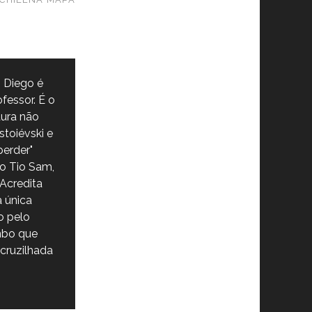
 Diego é
fessor. É o
tura não
stoiévski e
erder"
o Tio Sam,
Acredita
a única
o pelo
mbo que
cruzilhada