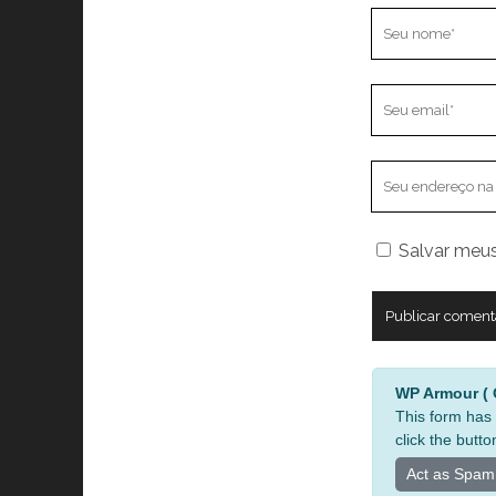
Seu
nome
Seu
email
O
endereço
do
Salvar meus
seu
site
A
WP Armour ( O
l
This form has 
t
click the butto
e
Act as Spam
r