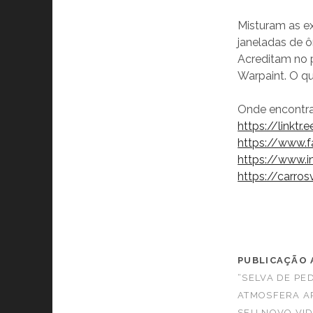
Misturam as ex
janeladas de ô
Acreditam no p
Warpaint. O qu
Onde encontra
https://linktr
https://www.
https://www.
https://carr
PUBLICAÇÃO 
“SELVA DE PE
ATMOSFERA AR
SEU NOVO VID