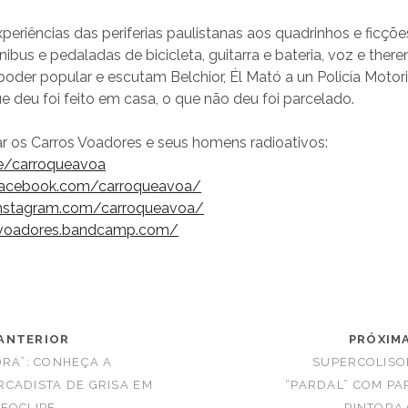
periências das periferias paulistanas aos quadrinhos e ficções 
nibus e pedaladas de bicicleta, guitarra e bateria, voz e ther
oder popular e escutam Belchior, Él Mató a un Policía Motor
e deu foi feito em casa, o que não deu foi parcelado.
r os Carros Voadores e seus homens radioativos:
.ee/carroqueavoa
facebook.com/carroqueavoa/
instagram.com/carroqueavoa/
osvoadores.bandcamp.com/
ANTERIOR
PRÓXIM
DRA”: CONHEÇA A
SUPERCOLISO
CADISTA DE GRISA EM
“PARDAL” COM PA
EOCLIPE
PINTORA