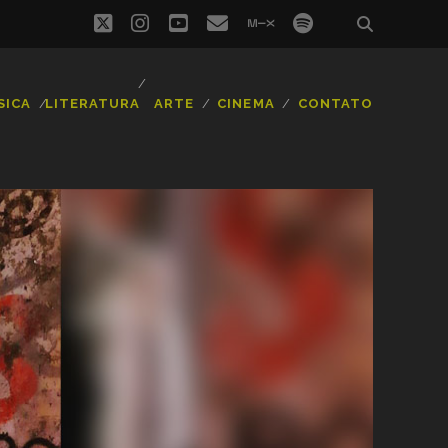
twitter
instagram
youtube
email
mixcloud
spotify
SICA
LITERATURA
ARTE
CINEMA
CONTATO