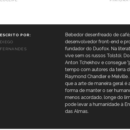
Bebedor desenfreado de café,
ESCRITO POR:
desenvolvedor front-end e pro
DIEGO
fundador do Duofox. Na litera
FERNANDES
vive sem os russos Tolstói, Do
Anton Tchekhov e consegue "p
tempo com autores da terra d
Raymond Chandler e Melville. 
que a arte de maneira geral é 
forma de manter o ser human
menos acordado, longe do li
pode levar a humanidade à En
das Almas.