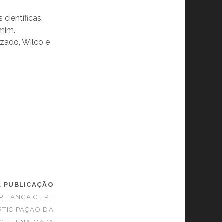
científicas,
emim.
izado, Wilco e
A PUBLICAÇÃO
R LANÇA CLIPE
RTICIPAÇÃO DA
 CHILENA MAPA