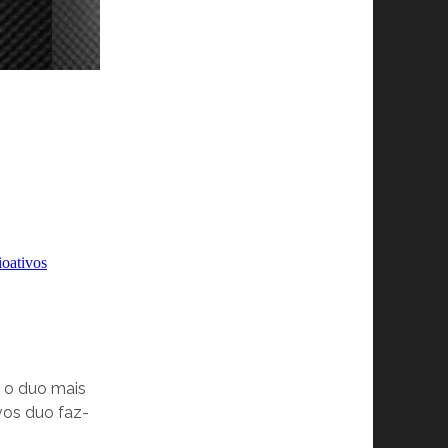
a o duo mais
vos d
uo faz-