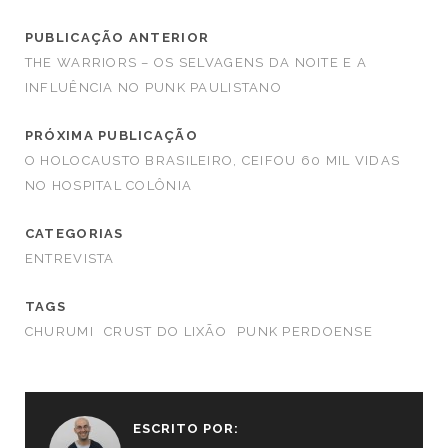
PUBLICAÇÃO ANTERIOR
THE WARRIORS – OS SELVAGENS DA NOITE E A
INFLUÊNCIA NO PUNK PAULISTANO
PRÓXIMA PUBLICAÇÃO
O HOLOCAUSTO BRASILEIRO, CEIFOU 60 MIL VIDAS
NO HOSPITAL COLÔNIA
CATEGORIAS
ENTREVISTA
TAGS
CHURUMI
CRUST DO LIXÃO
PUNK PERDOENSE
ESCRITO POR: