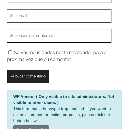
Seu
email
O
endereço
do
Salvar meus dados neste navegador para a
seu
próxima vez que eu comentar.
site
A
WP Armour ( Only visible to site administrators. Not
l
visible to other users. )
t
This form has a honeypot trap enabled. If you want to
e
act as spam bot for testing purposes, please click the
r
button below.
n