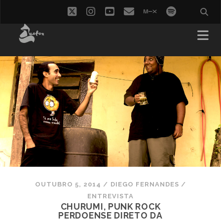
twitter
instagram
youtube
email
mixcloud
spotify
OUTUBRO 5, 2014
/
DIEGO FERNANDES
/
ENTREVISTA
CHURUMI, PUNK ROCK
PERDOENSE DIRETO DA