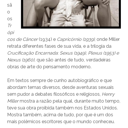
sã
o
os
Tr
ópi
cos de Câncer
(1934) e
Capricórnio (1939)
, onde Miller
retrata diferentes fases de sua vida, e a trilogia da
Crucificação Encarnada: Sexus (1949), Plexus (1953) e
Nexus (1960),
que são antes de tudo, verdadeiras
obras de arte do pensamento moderno.
Em textos sempre de cunho autobiográfico e que
abordam temas diversos, desde aventuras sexuais
sem pudor a debates filosóficos e religiosos,
Henry
Miller
mostra a razão pela qual, durante muito tempo,
teve sua obra proibida também nos Estados Unidos.
Mostra também, acima de tudo, por que é um dos
mais polêmicos escritores que o mundo conheceu.