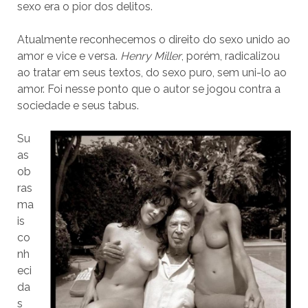
sexo era o pior dos delitos.
Atualmente reconhecemos o direito do sexo unido ao
amor e vice e versa.
Henry Miller
, porém, radicalizou
ao tratar em seus textos, do sexo puro, sem uni-lo ao
amor. Foi nesse ponto que o autor se jogou contra a
sociedade e seus tabus.
Su
as
ob
ras
ma
is
co
nh
eci
da
s