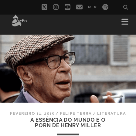
twitter
instagram
youtube
email
mixcloud
spotify
FEVEREIRO 11, 2015
/
FELIPE TERRA
/
LITERATURA
A ESSÊNCIA DO MUNDO E O
PORN DE HENRY MILLER