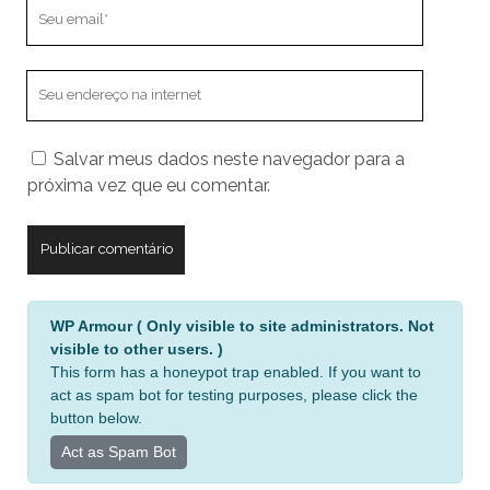
Seu
email
O
endereço
do
Salvar meus dados neste navegador para a
seu
próxima vez que eu comentar.
site
A
WP Armour ( Only visible to site administrators. Not
l
visible to other users. )
t
This form has a honeypot trap enabled. If you want to
e
act as spam bot for testing purposes, please click the
r
button below.
n
Act as Spam Bot
a