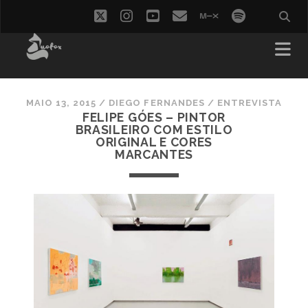
twitter
instagram
youtube
email
mixcloud
spotify
MAIO 13, 2015
/
DIEGO FERNANDES
/
ENTREVISTA
FELIPE GÓES – PINTOR
BRASILEIRO COM ESTILO
ORIGINAL E CORES
MARCANTES