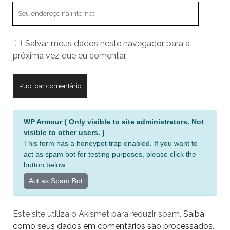
O
endereço
do
Salvar meus dados neste navegador para a
seu
próxima vez que eu comentar.
site
A
WP Armour ( Only visible to site administrators. Not
l
visible to other users. )
t
This form has a honeypot trap enabled. If you want to
e
act as spam bot for testing purposes, please click the
r
button below.
n
Act as Spam Bot
a
t
Este site utiliza o Akismet para reduzir spam.
Saiba
i
como seus dados em comentários são processados
.
v