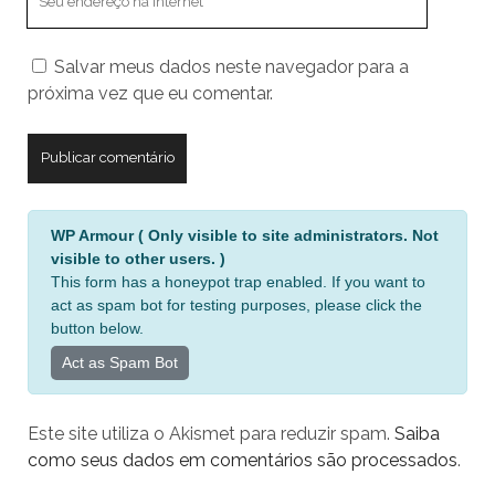
endereço
do
Salvar meus dados neste navegador para a
seu
próxima vez que eu comentar.
site
A
WP Armour ( Only visible to site administrators. Not
l
visible to other users. )
t
This form has a honeypot trap enabled. If you want to
e
act as spam bot for testing purposes, please click the
r
button below.
n
Act as Spam Bot
a
t
Este site utiliza o Akismet para reduzir spam.
Saiba
i
como seus dados em comentários são processados
.
v
e