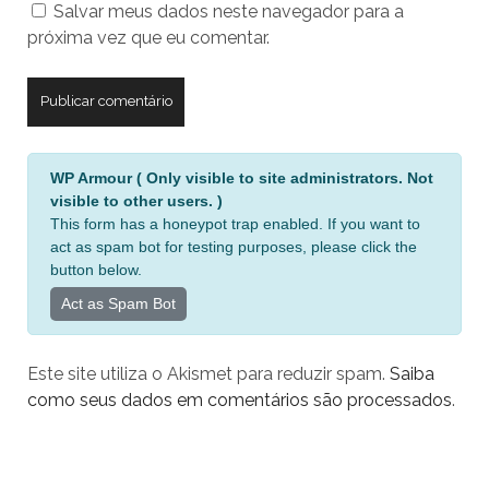
Salvar meus dados neste navegador para a
seu
próxima vez que eu comentar.
site
A
WP Armour ( Only visible to site administrators. Not
l
visible to other users. )
t
This form has a honeypot trap enabled. If you want to
e
act as spam bot for testing purposes, please click the
r
button below.
n
Act as Spam Bot
a
t
Este site utiliza o Akismet para reduzir spam.
Saiba
i
como seus dados em comentários são processados
.
v
e
: