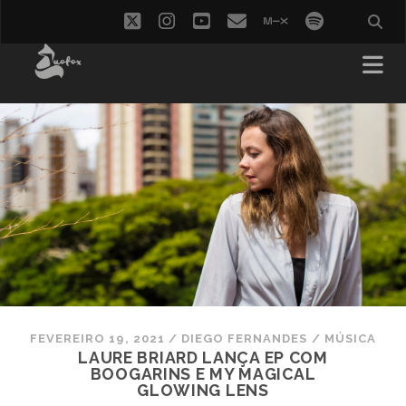
twitter
instagram
youtube
email
mixcloud
spotify
FEVEREIRO 19, 2021
/
DIEGO FERNANDES
/
MÚSICA
LAURE BRIARD LANÇA EP COM
BOOGARINS E MY MAGICAL
GLOWING LENS