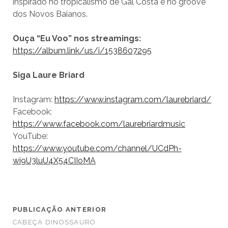
inspirado no tropicalismo de Gal Costa e no groove
dos Novos Baianos.
Ouça “Eu Voo” nos streamings:
https://album.link/us/i/1538607295
Siga Laure Briard
Instagram:
https://www.instagram.com/laurebriard/
Facebook:
https://www.facebook.com/laurebriardmusic
YouTube:
https://www.youtube.com/channel/UCdPh-
wi9U3luU4X54CIIoMA
PUBLICAÇÃO ANTERIOR
CABEÇA DINOSSAURO