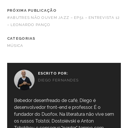
PRÓXIMA PUBLICAÇÃO
#ABUTRES NÃO OUVEM JAZZ – EP51 – ENTREVISTA 12
– LEONARDO PANÇO
CATEGORIAS
MÚSICA
ESCRITO POR:
DIEGO FERNANDES
Bebedor desenfreado de café, Diego é
desenvolvedor front-end e professor. É o
fundador do Duofox. Na literatura não vive sem
os russos Tolstói, Dostoiévski e Anton
Tchekhov e consegue "perder" tempo com