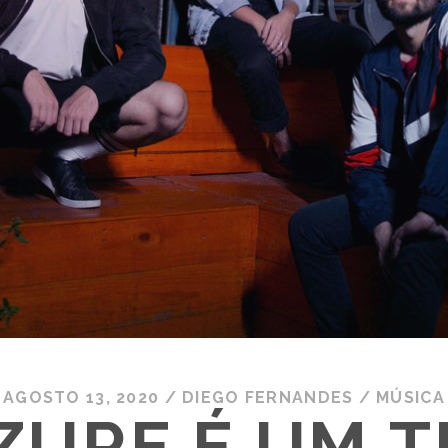
AGOSTO 13, 2020
/
DIEGO FERNANDES
/
MÚSICA
ZURE É UM T