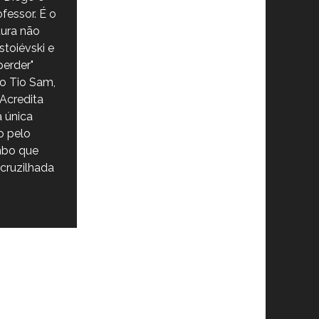
fessor. É o
tura não
stoiévski e
erder"
o Tio Sam,
Acredita
a única
o pelo
mbo que
cruzilhada