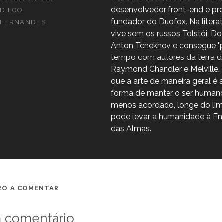
desenvolvedor front-end e pro
DIEGO
fundador do Duofox. Na litera
FERNANDES
vive sem os russos Tolstói, Do
Anton Tchekhov e consegue "p
tempo com autores da terra d
Raymond Chandler e Melville. 
que a arte de maneira geral é 
forma de manter o ser human
menos acordado, longe do li
pode levar a humanidade à En
das Almas.
IRO A COMENTAR
 comentário