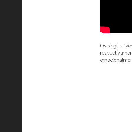
Os singles “Ve
respectivamen
emocionalment