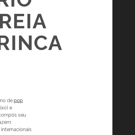
REIA
RINCA
tano de
pop
ixo) e
a compôs seu
trazem
internacionais