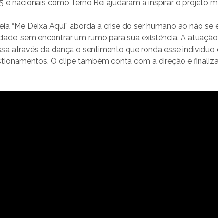
e nacionais como Terno Rei ajudaram a inspirar o projeto mu
reia “Me Deixa Aqui” aborda a crise do ser humano ao não se
edade, sem encontrar um rumo para sua existência. A atuaçã
sa através da dança o sentimento que ronda esse indivíduo 
stionamentos. O clipe também conta com a direção e finaliz