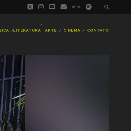
twitter
instagram
youtube
email
mixcloud
spotify
SICA
LITERATURA
ARTE
CINEMA
CONTATO