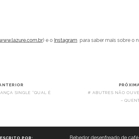
www.lazure.com.br
) e o
Instagram
para saber mais sobre o n
ANTERIOR
PRÓXIM
ANÇA SINGLE “QUAL É
# ABUTRES NÃO OUVE
– QUEN
Bebedor desenfreado de café,
ESCRITO POR: