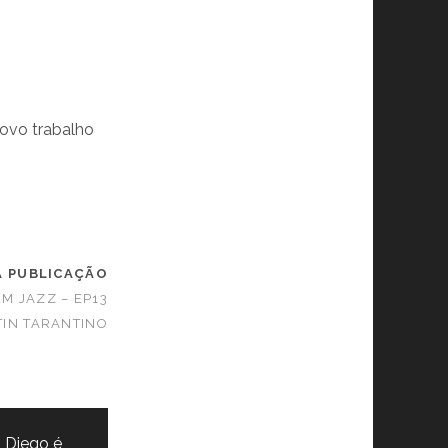
ovo trabalho
A PUBLICAÇÃO
M JAZZ – EP13
TIN TARANTINO
 Diego é