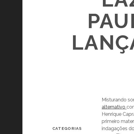
PAU
LANÇ
Misturando son
alternativo
com
Henrique Capra
primeiro mater
indagações do 
CATEGORIAS