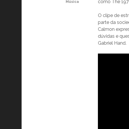
como The 1975 
Música
O clipe de est
parte da soci
Calmon expres
dúvidas e que
Gabriel Hand.