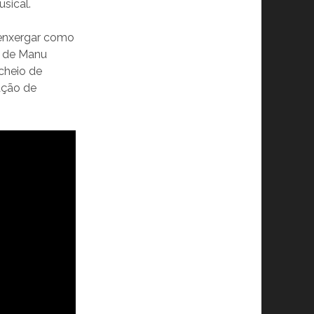
sical.
 enxergar como
o de Manu
cheio de
ação de