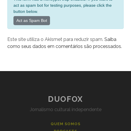
e
act as spam bot for testing purposes, please click the
r
button below.
n
Act as Spam Bot
a
t
Este site utiliza o Akismet para reduzir spam.
Saiba
i
como seus dados em comentários são processados
.
v
e
:
DUOFOX
Jornalismo cultural independente
QUEM SOMOS