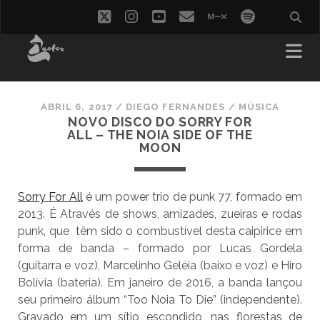
twitter
instagram
youtube
email
mixcloud
spotify
ABRIL 6, 2017
/
DIEGO FERNANDES
/
MÚSICA
NOVO DISCO DO SORRY FOR
ALL – THE NOIA SIDE OF THE
MOON
Sorry For All
é um power trio de punk 77, formado em
2013. É Através de shows, amizades, zueiras e rodas
punk, que têm sido o combustível desta caipirice em
forma de banda – formado por Lucas Gordela
(guitarra e voz), Marcelinho Geléia (baixo e voz) e Hiro
Bolívia (bateria). Em janeiro de 2016, a banda lançou
seu primeiro álbum “Too Noia To Die” (independente).
Gravado em um sítio escondido, nas florestas de