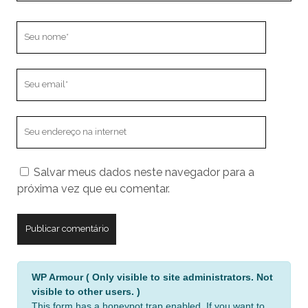
Seu
nome
Seu
email
O
endereço
do
Salvar meus dados neste navegador para a
seu
próxima vez que eu comentar.
site
A
WP Armour ( Only visible to site administrators. Not
l
visible to other users. )
t
This form has a honeypot trap enabled. If you want to