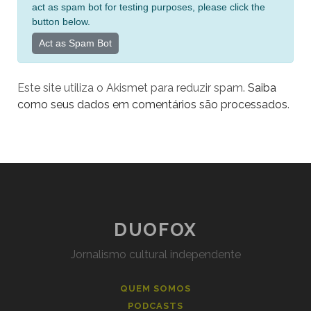
e
act as spam bot for testing purposes, please click the
r
button below.
n
Act as Spam Bot
a
t
Este site utiliza o Akismet para reduzir spam.
Saiba
i
como seus dados em comentários são processados
.
v
e
:
DUOFOX
Jornalismo cultural independente
QUEM SOMOS
PODCASTS