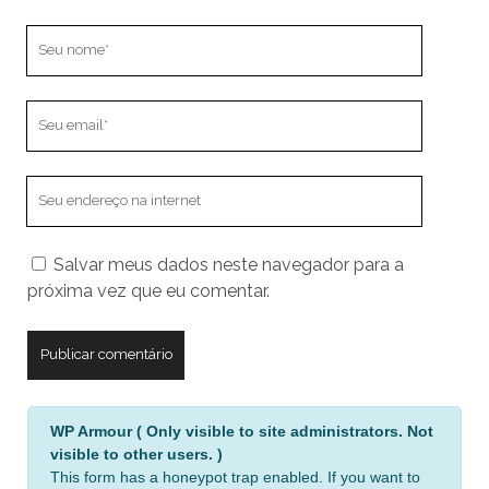
Seu
nome
Seu
email
O
endereço
do
Salvar meus dados neste navegador para a
seu
próxima vez que eu comentar.
site
A
WP Armour ( Only visible to site administrators. Not
l
visible to other users. )
t
This form has a honeypot trap enabled. If you want to