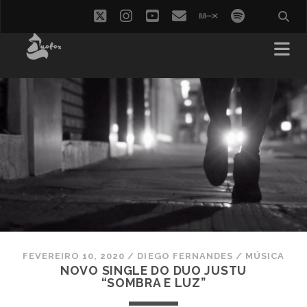
twitter
instagram
youtube
email
mixcloud
spotify
FEVEREIRO 10, 2020
/
DIEGO FERNANDES
/
MÚSICA
NOVO SINGLE DO DUO JUSTU
“SOMBRA E LUZ”