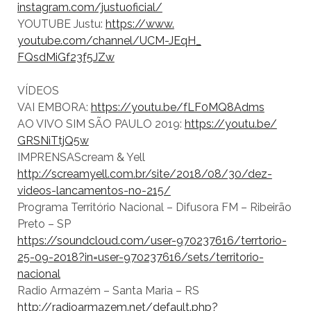
instagram.com/justuoficial/
YOUTUBE Justu:
https://www.
youtube.com/channel/UCM-JEqH_
FQsdMiGf23f5JZw
VÍDEOS
VAI EMBORA:
https://youtu.be/
fLF0MQ8Adms
AO VIVO SIM SÃO PAULO 2019:
https://youtu.be/
GRSNiTtjQ5w
IMPRENSAScream & Yell
http://screamyell.com.br/site/
2018/08/30/dez-
videos-
lancamentos-no-215/
Programa Território Nacional – Difusora FM – Ribeirão
Preto – SP
https://soundcloud.com/user-
970237616/terrtorio-
25-09-
2018?in=user-970237616/sets/
territorio-
nacional
Radio Armazém – Santa Maria – RS
http://radioarmazem.net/
default.php?