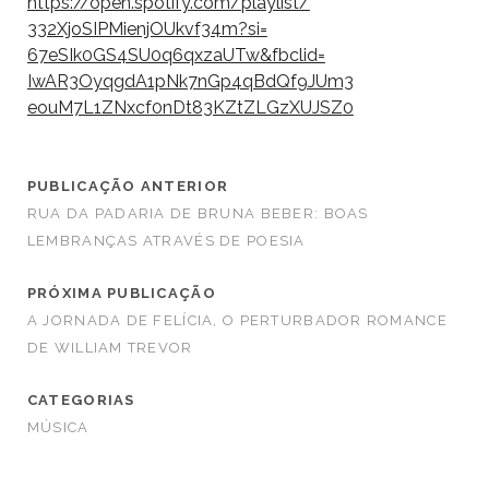
https://open.spotify.com/
playlist/
332XjoSIPMienjOUkvf34m?si=
67eSIk0GS4SU0q6qxzaUTw&fbclid=
IwAR3OyqgdA1pNk7nGp4qBdQf9JUm3
eouM7L1ZNxcf0nDt83KZtZLGzXUJSZ
0
PUBLICAÇÃO ANTERIOR
RUA DA PADARIA DE BRUNA BEBER: BOAS
LEMBRANÇAS ATRAVÉS DE POESIA
PRÓXIMA PUBLICAÇÃO
A JORNADA DE FELÍCIA, O PERTURBADOR ROMANCE
DE WILLIAM TREVOR
CATEGORIAS
MÚSICA