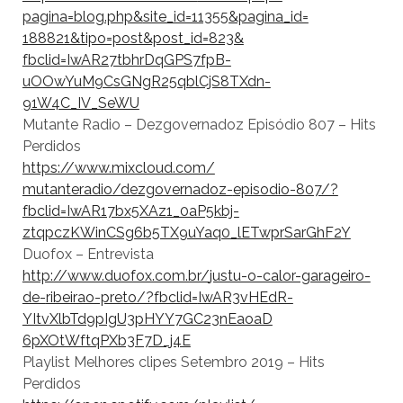
pagina=blog.php&
site_id=11355&pagina_id=
188821&tipo=post&post_id=823&
fbclid=IwAR27tbhrDqGPS7fpB-
uOOwYuM9CsGNgR25qblCjS8TXdn-
91W4C_IV_SeWU
Mutante Radio – Dezgovernadoz Episódio 807 – Hits
Perdidos
https://www.mixcloud.com/
mutanteradio/dezgovernadoz-
episodio-807/?
fbclid=
IwAR17bx5XAz1_0aP5kbj-
ztqpczKWinCSg6b5TX9uYaq0_
lETwprSarGhF2Y
Duofox – Entrevista
http://www.duofox.com.br/
justu-o-calor-garageiro-
de-
ribeirao-preto/?fbclid=
IwAR3vHEdR-
YItvXlbTd9pIgU3pHYY7GC23nEaoaD
6pXOtWftqPXb3F7D_j4E
Playlist Melhores clipes Setembro 2019 – Hits
Perdidos