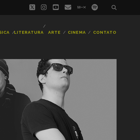
twitter
instagram
youtube
email
mixcloud
spotify
SICA
LITERATURA
ARTE
CINEMA
CONTATO