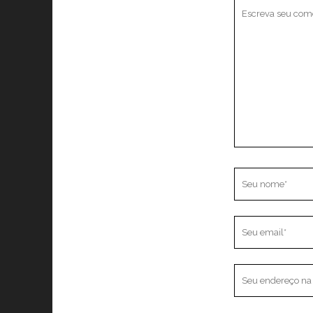
Seu
comentário
Seu
nome
Seu
email
O
endereço
do