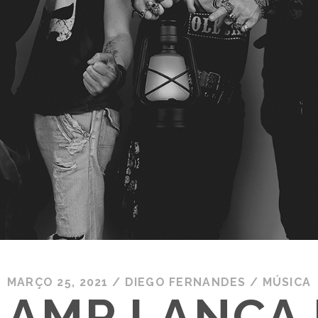
MARÇO 25, 2021
/
DIEGO FERNANDES
/
MÚSICA
LAMP LANÇA