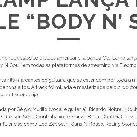
LE “BODY N’ 
no rock clássico e blues americano, a banda Old Lamp lanç
dy N’ Soul” em todas as plataformas de streaming via Electric
nta riffs marcantes de guitarra que se estendem por toda a 
 de tons altos. A track foi mixada e masterizada pelo produt
údio Esconderijo.
 por Sérgio Murillo (vocal e guitarra), Ricardo Nobre Jr. (guit
a), Robson Serra (contrabaixo) e Franzé Batera (bateria), traz
fluências como Led Zeppelin, Guns N’ Roses, Rolling Stones