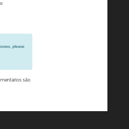
r.
rposes, please
mentários são