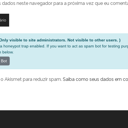
 dados neste navegador para a próxima vez que eu comenta
nly visible to site administrators. Not visible to other users. )
a honeypot trap enabled. If you want to act as spam bot for testing pu
n below.
 Bot
za o Akismet para reduzir spam.
Saiba como seus dados em co