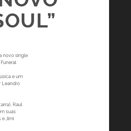
SOUL”
a novo single
 Funeral
música e um
or Leandro
arra), Raul
 em suas
 e Jimi