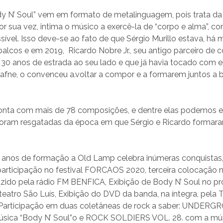
dy N’ Soul” vem em formato de metalinguagem, pois trata da 
or sua vez, intima o músico a exercê-la de “corpo e alma”, c
ível. Isso deve-se ao fato de que Sérgio Murillo estava, há 
alcos e em 2019, Ricardo Nobre Jr., seu antigo parceiro de
á 30 anos de estrada ao seu lado e que já havia tocado com 
Dafne, o convenceu a.voltar a compor e a formarem juntos a
nta com mais de 78 composições, e dentre elas podemos e
oram resgatadas da época em que Sérgio e Ricardo formar
anos de formação a Old Lamp celebra inúmeras conquistas, 
articipação no festival FORCAOS 2020, terceira colocação no
uzido pela rádio FM BENFICA, Exibição de Body N’ Soul no pr
teatro São Luís, Exibição do DVD da banda, na íntegra, pela 
articipação em duas coletâneas de rock a saber: UNDER
sica “Body N’ Soul”o e ROCK SOLDIERS VOL. 28. com a mú