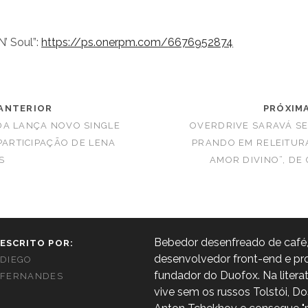
N’ Soul”:
https://ps.onerpm.com/
6676952874
ANTERIOR
PRÓXIM
DA LANÇA NOVO SINGLE
OVERDRIVE SARAVÁ SE
 PARTICIPAÇÃO DE LENA
PRANDO EM RELEITUR
S
AMOR DIVINO”, D
Bebedor desenfreado de café,
ESCRITO POR:
desenvolvedor front-end e pro
DIEGO
fundador do Duofox. Na litera
FERNANDES
vive sem os russos Tolstói, Do