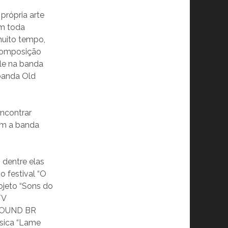
própria arte
om toda
muito tempo,
 composição
ele na banda
 banda Old
ncontrar
am a banda
dentre elas
 festival “O
ojeto “Sons do
TV
GROUND BR
sica “Lame