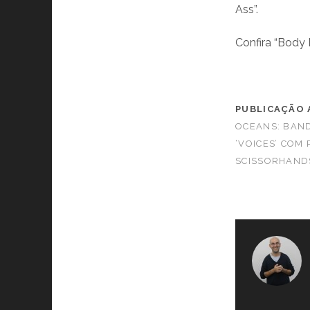
Ass”.
Confira “Body 
PUBLICAÇÃO 
OCEANS: BAN
‘VOICES’ COM
SCISSORHAND