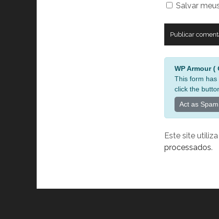
Salvar meus
seu
site
A
WP Armour ( O
l
This form has 
t
click the butto
e
Act as Spam
r
n
a
Este site utili
t
processados
.
i
v
e
: