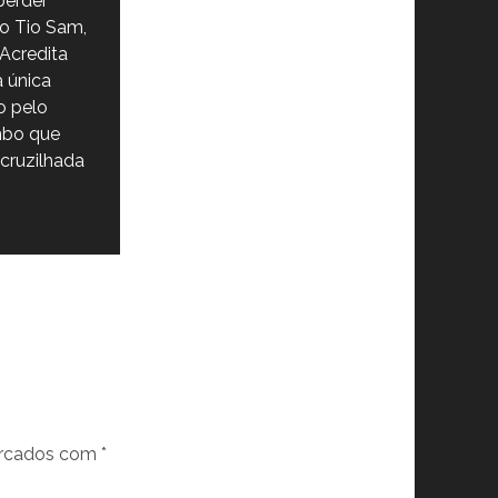
erder"
o Tio Sam,
Acredita
a única
o pelo
mbo que
cruzilhada
arcados com
*