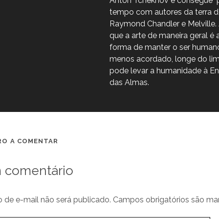
Anton Tchekhov e consegue "p
tempo com autores da terra d
Raymond Chandler e Melville. 
que a arte de maneira geral é 
forma de manter o ser human
menos acordado, longe do li
pode levar a humanidade à En
das Almas.
IRO A COMENTAR
 comentário
 de e-mail não será publicado.
Campos obrigatórios são m