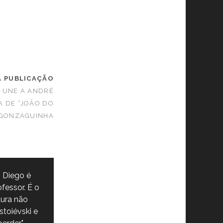
A PUBLICAÇÃO
 UNE A ANDRÉ
A DE “JOÃO DO
E GONZAGUINHA
 Diego é
fessor. É o
tura não
stoiévski e