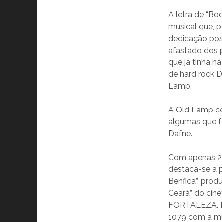
A letra de “Bo
musical que, p
dedicação poss
afastado dos p
que já tinha h
de hard rock 
Lamp.
A Old Lamp co
algumas que f
Dafne.
Com apenas 2 
destaca-se a p
Benfica”, prod
Ceará” do cine
FORTALEZA. P
1079 com a mú