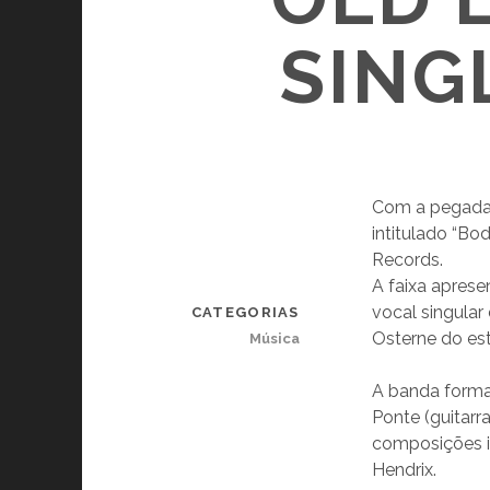
SING
Com a pegada 
intitulado “Bo
Records.
A faixa aprese
vocal singular
CATEGORIAS
Osterne do est
Música
A banda formada
Ponte (guitarr
composições in
Hendrix.