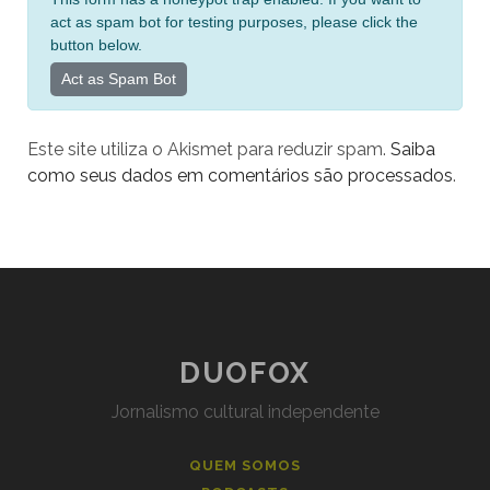
e
act as spam bot for testing purposes, please click the
r
button below.
n
Act as Spam Bot
a
t
Este site utiliza o Akismet para reduzir spam.
Saiba
i
como seus dados em comentários são processados
.
v
e
:
DUOFOX
Jornalismo cultural independente
QUEM SOMOS