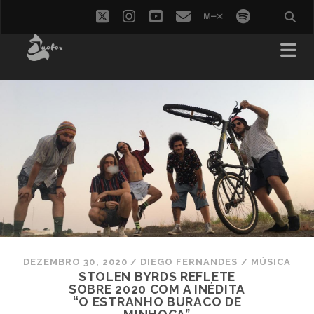
twitter
instagram
youtube
email
mixcloud
spotify
DEZEMBRO 30, 2020
/
DIEGO FERNANDES
/
MÚSICA
STOLEN BYRDS REFLETE
SOBRE 2020 COM A INÉDITA
“O ESTRANHO BURACO DE