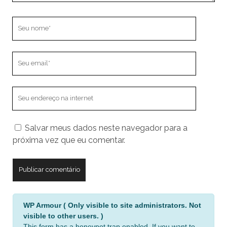
Seu
nome
Seu
email
O
endereço
do
Salvar meus dados neste navegador para a
seu
próxima vez que eu comentar.
site
A
WP Armour ( Only visible to site administrators. Not
l
visible to other users. )
t
This form has a honeypot trap enabled. If you want to