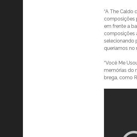
“A The Caldo d
composições pr
em frente a b
composições a
selecionando 
queríamos no 
“Você Me Usou”
memórias do mu
brega, como Re