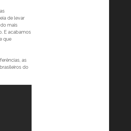
mas
eia de levar
ndo mais
po. E acabamos
e que
erências, as
rasileiros do