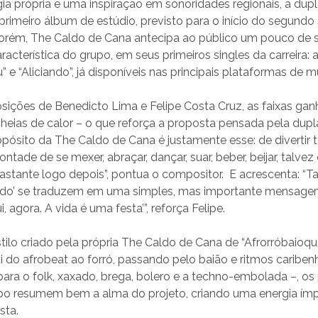
a própria e uma inspiração em sonoridades regionais, a dupl
 primeiro álbum de estúdio, previsto para o início do segund
porém, The Caldo de Cana antecipa ao público um pouco de 
aracterística do grupo, em seus primeiros singles da carreira:
e “Aliciando”, já disponíveis nas principais plataformas de mú
ções de Benedicto Lima e Felipe Costa Cruz, as faixas g
heias de calor – o que reforça a proposta pensada pela dupl
opósito da The Caldo de Cana é justamente esse: de divertir
ontade de se mexer, abraçar, dançar, suar, beber, beijar, talve
bastante logo depois”, pontua o compositor. E acrescenta: “
iando’ se traduzem em uma simples, mas importante mensagem
 agora. A vida é uma festa’”, reforça Felipe.
ilo criado pela própria The Caldo de Cana de “Afrorróbaioq
i do afrobeat ao forró, passando pelo baião e ritmos caribe
ara o folk, xaxado, brega, bolero e a techno-embolada –, os 
po resumem bem a alma do projeto, criando uma energia ímpa
sta.