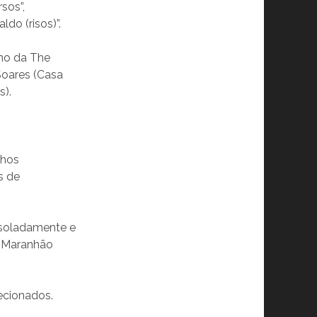
sos”,
do (risos)”.
imo da The
oares (Casa
s).
lhos
s de
 isoladamente e
o Maranhão
ecionados.