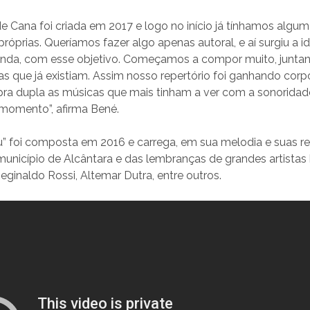
e Cana foi criada em 2017 e logo no início já tínhamos algu
óprias. Queríamos fazer algo apenas autoral, e aí surgiu a id
anda, com esse objetivo. Começamos a compor muito, junta
s que já existiam. Assim nosso repertório foi ganhando cor
pra dupla as músicas que mais tinham a ver com a sonoridad
momento”, afirma Bené.
 foi composta em 2016 e carrega, em sua melodia e suas ref
nicípio de Alcântara e das lembranças de grandes artistas b
ginaldo Rossi, Altemar Dutra, entre outros.