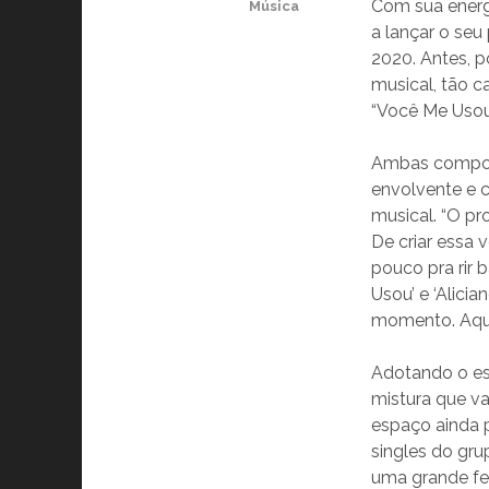
Com sua energi
Música
a lançar o seu
2020. Antes, 
musical, tão c
“Você Me Usou” 
Ambas composi
envolvente e c
musical. “O pr
De criar essa v
pouco pra rir 
Usou’ e ‘Alic
momento. Aqui,
Adotando o est
mistura que va
espaço ainda p
singles do gru
uma grande fe