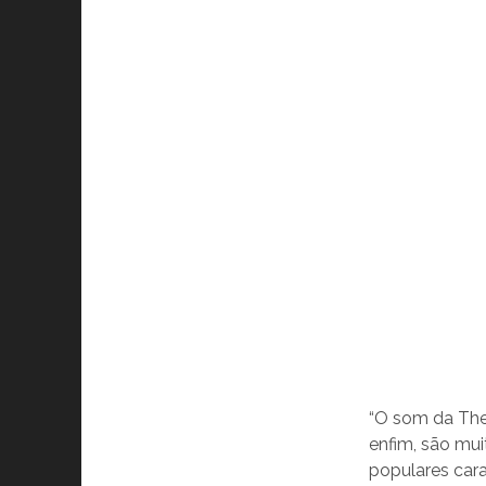
“O som da The 
enfim, são mu
populares cara