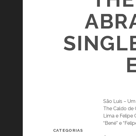
ABR
SINGL
São Luís – Um 
The Caldo de 
Lima e Felipe
“Bené” e “Feli
CATEGORIAS