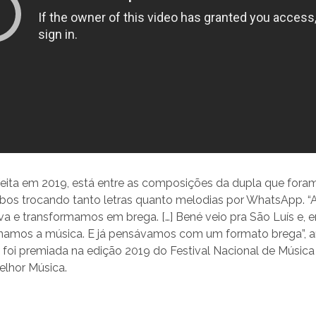
, feita em 2019, está entre as composições da dupla que fora
bos trocando tanto letras quanto melodias por WhatsApp. “A 
a e transformamos em brega. […] Bené veio pra São Luís e,
namos a música. E já pensávamos com um formato brega”, ana
ve, foi premiada na edição 2019 do Festival Nacional de Música
elhor Música.