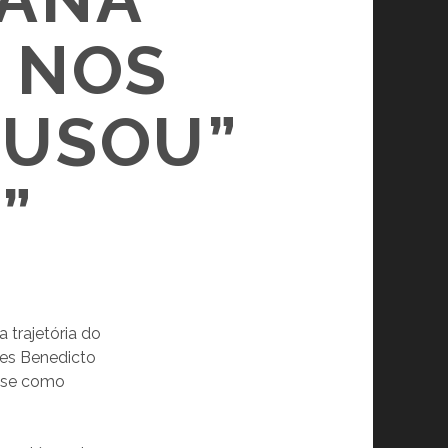
 NOS
 USOU”
”
 trajetória do
ses Benedicto
nse como