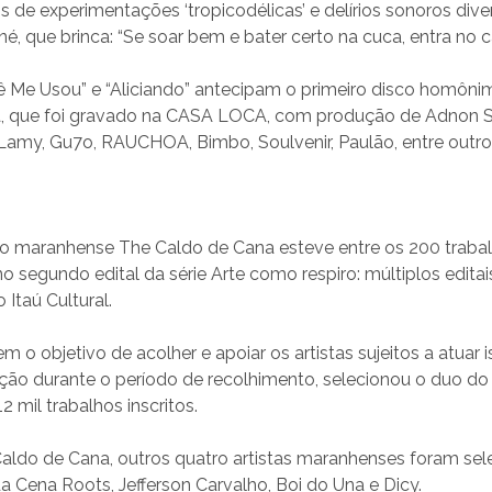
s de experimentações ‘tropicodélicas’ e delírios sonoros diver
é, que brinca: “Se soar bem e bater certo na cuca, entra no cal
cê Me Usou” e “Aliciando” antecipam o primeiro disco homôn
, que foi gravado na CASA LOCA, com produção de Adnon S
Lamy, Gu7o, RAUCHOA, Bimbo, Soulvenir, Paulão, entre outro
o maranhense The Caldo de Cana esteve entre os 200 traba
o segundo edital da série Arte como respiro: múltiplos editai
 Itaú Cultural.
tem o objetivo de acolher e apoiar os artistas sujeitos a atuar
ão durante o período de recolhimento, selecionou o duo d
2 mil trabalhos inscritos.
aldo de Cana, outros quatro artistas maranhenses foram sel
a Cena Roots, Jefferson Carvalho, Boi do Una e Dicy.