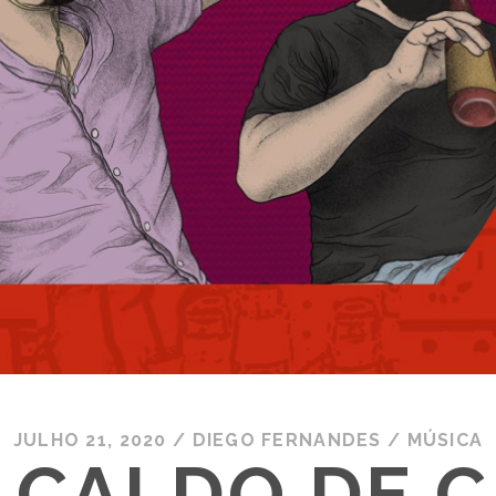
JULHO 21, 2020
/
DIEGO FERNANDES
/
MÚSICA
 CALDO DE 