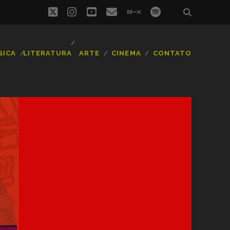
twitter
instagram
youtube
email
mixcloud
spotify
SICA
LITERATURA
ARTE
CINEMA
CONTATO