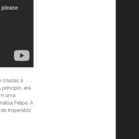
m criadas à
princípio, era
 em uma
lisa Felipe. A
 de Imperatriz