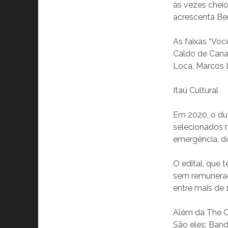
às vezes cheio
acrescenta Ben
As faixas “Vo
Caldo de Cana
Loca, Marcos 
Itaú Cultural
Em 2020, o du
selecionados n
emergência, do
O edital, que 
sem remuneraç
entre mais de 1
Além da The C
São eles: Band