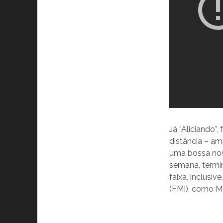
Já “Aliciando”
distância – am
uma bossa nov
semana, termi
faixa, inclusi
(FMI), como M