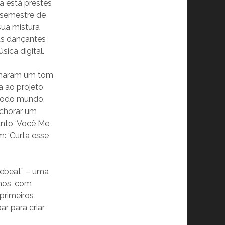
a está prestes
o semestre de
sua mistura
 as dançantes
sica digital.
anharam um tom
a ao projeto
 todo mundo.
z chorar um
Tanto ‘Você Me
: ‘Curta esse
uebeat” – uma
nhos, com
primeiros
r para criar