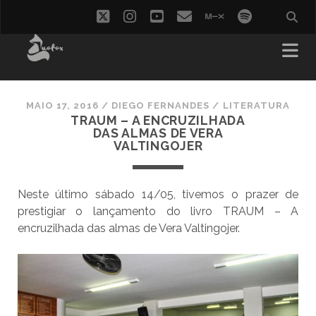
twitter
instagram
youtube
email
mixcloud
spotify
MAIO 17, 2016
/
DIEGO FERNANDES
/
LITERATURA
TRAUM – A ENCRUZILHADA
DAS ALMAS DE VERA
VALTINGOJER
Neste último sábado 14/05, tivemos o prazer de
prestigiar o lançamento do livro TRAUM – A
encruzilhada das almas de Vera Valtingojer.