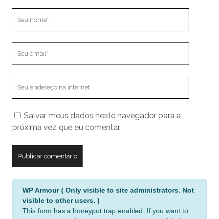
Seu
nome
Seu
email
O
endereço
do
Salvar meus dados neste navegador para a
seu
próxima vez que eu comentar.
site
A
WP Armour ( Only visible to site administrators. Not
l
visible to other users. )
t
This form has a honeypot trap enabled. If you want to