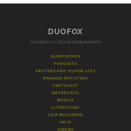
DUOFOX
Jornalismo cultural independente
QUEM SOMOS
PODCASTS
ABUTRES NÃO OUVEM JAZZ
PINGADO MATUTINO
TRETACAST
ENTREVISTA
MÚSICA
LITERATURA
LEIA MULHERES
ARTE
CINEMA