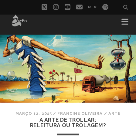
twitter
instagram
youtube
email
mixcloud
spotify
MARÇO 12, 2015
/
FRANCINE OLIVEIRA
/
ARTE
A ARTE DE TROLLAR:
RELEITURA OU TROLAGEM?