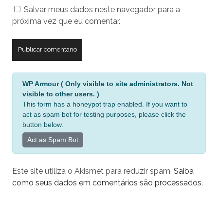
Salvar meus dados neste navegador para a
seu
próxima vez que eu comentar.
site
A
WP Armour ( Only visible to site administrators. Not
l
visible to other users. )
t
This form has a honeypot trap enabled. If you want to
e
act as spam bot for testing purposes, please click the
r
button below.
n
Act as Spam Bot
a
t
Este site utiliza o Akismet para reduzir spam.
Saiba
i
como seus dados em comentários são processados
.
v
e
: