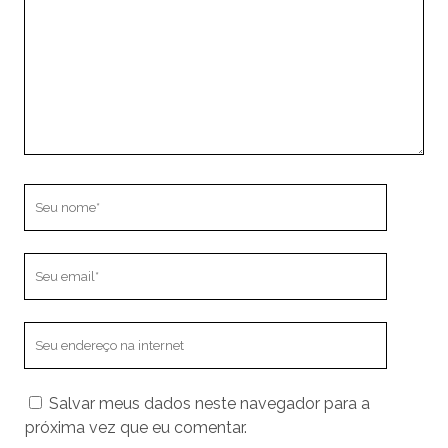
Seu
nome
Seu
email
O
endereço
do
Salvar meus dados neste navegador para a
seu
próxima vez que eu comentar.
site