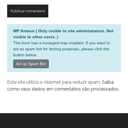
A
WP Armour ( Only visible to site administrators. Not
l
visible to other users. )
t
This form has a honeypot trap enabled. If you want to
e
act as spam bot for testing purposes, please click the
r
button below.
n
Act as Spam Bot
a
t
Este site utiliza o Akismet para reduzir spam.
Saiba
i
como seus dados em comentários são processados
.
v
e
: