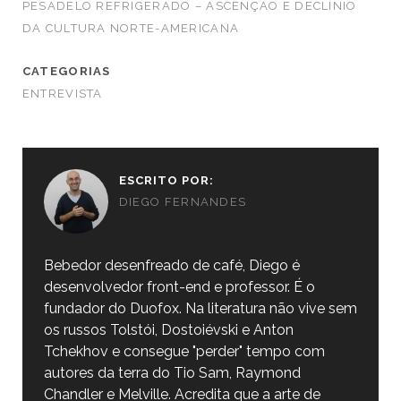
PESADELO REFRIGERADO – ASCENÇÃO E DECLÍNIO
DA CULTURA NORTE-AMERICANA
CATEGORIAS
ENTREVISTA
ESCRITO POR:
DIEGO FERNANDES
Bebedor desenfreado de café, Diego é
desenvolvedor front-end e professor. É o
fundador do Duofox. Na literatura não vive sem
os russos Tolstói, Dostoiévski e Anton
Tchekhov e consegue "perder" tempo com
autores da terra do Tio Sam, Raymond
Chandler e Melville. Acredita que a arte de