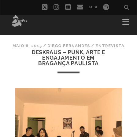
twitter
instagram
youtube
email
mixcloud
spotify
MAIO 6, 2015
/
DIEGO FERNANDES
/
ENTREVISTA
DESKRAUS – PUNK, ARTE E
ENGAJAMENTO EM
BRAGANÇA PAULISTA