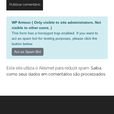
A
WP Armour ( Only visible to site administrators. Not
l
visible to other users. )
t
This form has a honeypot trap enabled. If you want to
e
act as spam bot for testing purposes, please click the
r
button below.
n
Act as Spam Bot
a
t
Este site utiliza o Akismet para reduzir spam.
Saiba
i
como seus dados em comentários são processados
.
v
e
: