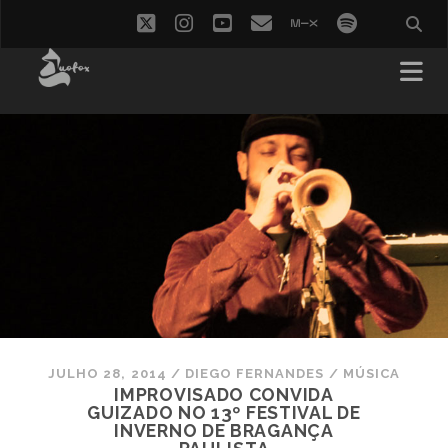
twitter
instagram
youtube
email
mixcloud
spotify
JULHO 28, 2014
/
DIEGO FERNANDES
/
MÚSICA
IMPROVISADO CONVIDA
GUIZADO NO 13º FESTIVAL DE
INVERNO DE BRAGANÇA