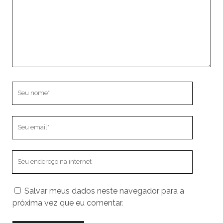
Seu
nome
Seu
email
O
endereço
do
Salvar meus dados neste navegador para a
seu
próxima vez que eu comentar.
site