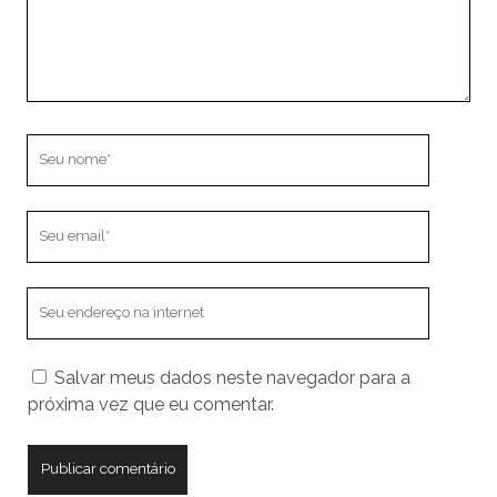
Seu
nome
Seu
email
O
endereço
do
Salvar meus dados neste navegador para a
seu
próxima vez que eu comentar.
site