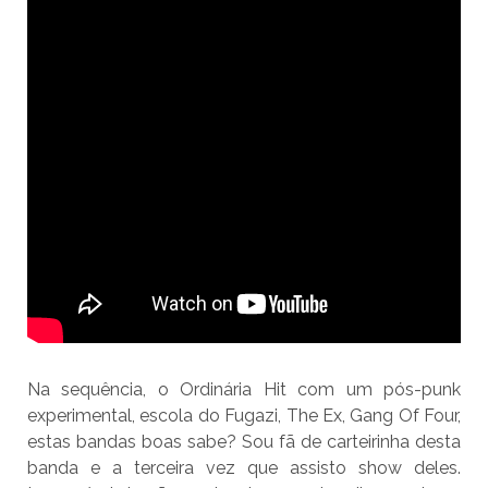
Na sequência, o Ordinária Hit com um pós-punk
experimental, escola do Fugazi, The Ex, Gang Of Four,
estas bandas boas sabe? Sou fã de carteirinha desta
banda e a terceira vez que assisto show deles.