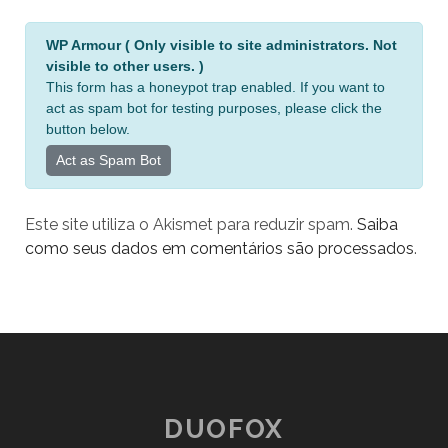
A
WP Armour ( Only visible to site administrators. Not
l
visible to other users. )
t
This form has a honeypot trap enabled. If you want to
e
act as spam bot for testing purposes, please click the
r
button below.
n
Act as Spam Bot
a
t
Este site utiliza o Akismet para reduzir spam.
Saiba
i
como seus dados em comentários são processados
.
v
e
:
DUOFOX