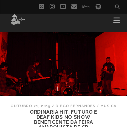
twitter
instagram
youtube
email
mixcloud
spotify
OUTUBRO 21, 2015
/
DIEGO FERNANDES
/
MÚSICA
ORDINARIA HIT, FUTURO E
DEAF KIDS NO SHOW
BENEFICENTE DA FEIRA