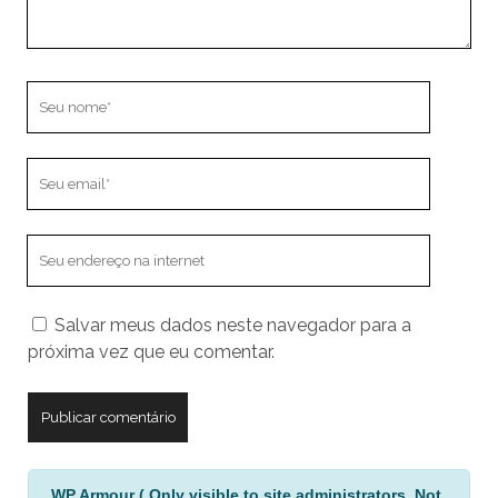
Seu
nome
Seu
email
O
endereço
do
Salvar meus dados neste navegador para a
seu
próxima vez que eu comentar.
site
A
WP Armour ( Only visible to site administrators. Not