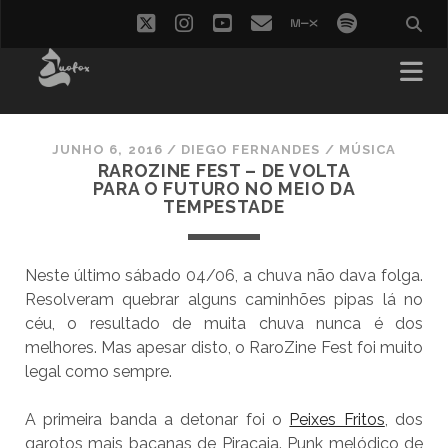
twitter
instagram
youtube
email
mixcloud
spotify
JUNHO 6, 2016
/
DIEGO FERNANDES
/
MÚSICA
RAROZINE FEST – DE VOLTA
PARA O FUTURO NO MEIO DA
TEMPESTADE
Neste último sábado 04/06, a chuva não dava folga.
Resolveram quebrar alguns caminhões pipas lá no
céu, o resultado de muita chuva nunca é dos
melhores. Mas apesar disto, o RaroZine Fest foi muito
legal como sempre.
A primeira banda a detonar foi o
Peixes Fritos
, dos
garotos mais bacanas de Piracaia. Punk melódico de