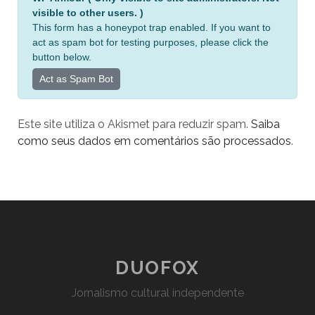
l
visible to other users. )
t
This form has a honeypot trap enabled. If you want to
e
act as spam bot for testing purposes, please click the
r
button below.
n
Act as Spam Bot
a
t
Este site utiliza o Akismet para reduzir spam.
Saiba
i
como seus dados em comentários são processados
.
v
e
:
DUOFOX
Jornalismo cultural independente