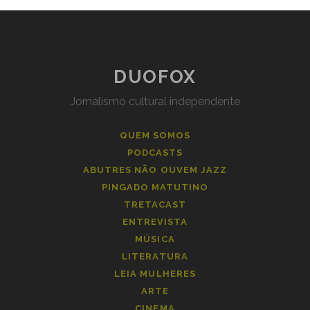
DUOFOX
Jornalismo cultural independente
QUEM SOMOS
PODCASTS
ABUTRES NÃO OUVEM JAZZ
PINGADO MATUTINO
TRETACAST
ENTREVISTA
MÚSICA
LITERATURA
LEIA MULHERES
ARTE
CINEMA