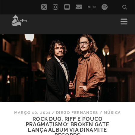
twitter
instagram
youtube
email
mixcloud
spotify
MARÇO 10, 2021
/
DIEGO FERNANDES
/
MÚSICA
ROCK DUO, RIFF E POUCO
PRAGMATISMO: BROKEN GATE
LANÇA ÁLBUM VIA DINAMITE