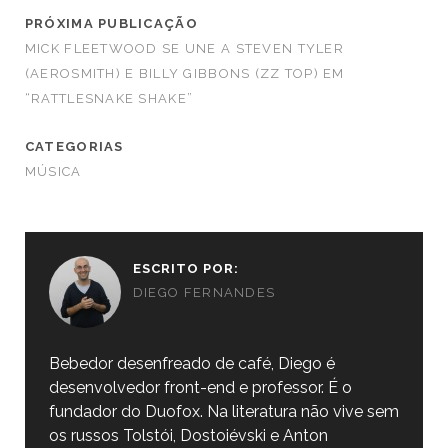
PRÓXIMA PUBLICAÇÃO
MICK FLEETWOOD SE UNE A STEVEN TYLER
(AEROSMITH) E BILLY GIBBONS (ZZ TOP) EM
“RATTLESNAKE SHAKE”
CATEGORIAS
MÚSICA
ESCRITO POR:
DIEGO FERNANDES
Bebedor desenfreado de café, Diego é
desenvolvedor front-end e professor. É o
fundador do Duofox. Na literatura não vive sem
os russos Tolstói, Dostoiévski e Anton