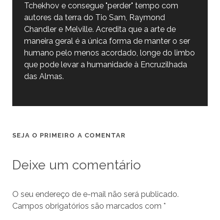
Tchekhov e consegue "perder" tempo com
autores da terra do Tio Sam, Raymond
Chandler e Melville. Acredita que a arte de
maneira geral é a única forma de manter o ser
humano pelo menos acordado, longe do limbo
que pode levar a humanidade à Encruzilhada
das Almas.
SEJA O PRIMEIRO A COMENTAR
Deixe um comentário
O seu endereço de e-mail não será publicado.
Campos obrigatórios são marcados com
*