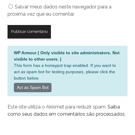
do
Salvar meus dados neste navegador para a
seu
próxima vez que eu comentar.
site
A
WP Armour ( Only visible to site administrators. Not
l
visible to other users. )
t
This form has a honeypot trap enabled. If you want to
e
act as spam bot for testing purposes, please click the
r
button below.
n
Act as Spam Bot
a
t
Este site utiliza o Akismet para reduzir spam.
Saiba
i
como seus dados em comentários são processados
.
v
e
: