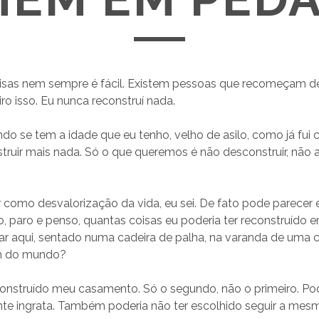
oisas nem sempre é fácil. Existem pessoas que recomeçam d
iro isso. Eu nunca reconstruí nada.
o se tem a idade que eu tenho, velho de asilo, como já fui
truir mais nada. Só o que queremos é não desconstruir, não ar
r como desvalorização da vida, eu sei. De fato pode parecer
to, paro e penso, quantas coisas eu poderia ter reconstruído 
ar aqui, sentado numa cadeira de palha, na varanda de uma 
im do mundo?
construído meu casamento. Só o segundo, não o primeiro. Pod
te ingrata. Também poderia não ter escolhido seguir a mesm