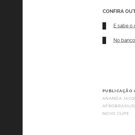
CONFIRA OUT
E sabe o
No banco
PUBLICAÇÃO 
ANANDA JACQ
AFROBRASILI
NOVO CLIPE