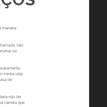
e maneira
 chamado, não
ruinar-se,
 exatamente
em minha vida
casa de
eria não ter
a carreira que