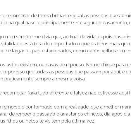
sse recomeçar de forma brilhante, igual as pessoas que admir
ília na qual nasci e principalmente, no segundo casamento, nã
 meu sempre me dizia que, ao final da vida, depois das pri
 vitalidade está fora do corpo, tudo o que os filhos mais que
cê e largar os pais estacionados, como carros velhos sem m
 os asilos existem, ou casas de repouso. Nome chique para um
 ser por isso que todas as pessoas que passam por aqui, e 
m praticamente sempre a mesma coisa.
 recomeçar, faria tudo diferente e talvez não estivesse aqui h
em remorso e conformado com a realidade, que a melhor mane
rar de remoer o passado é arrastar os chinelos, dia após dia 
us filhos ou netos te visitem pela última vez.