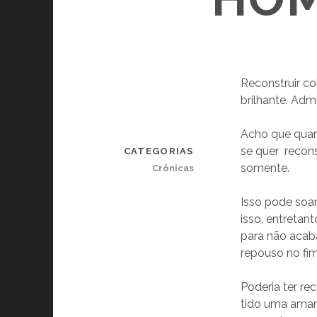
Reconstruir c
brilhante. Adm
Acho que quand
se quer recons
CATEGORIAS
somente.
Crônicas
Isso pode soa
isso, entretan
para não acab
repouso no f
Poderia ter re
tido uma aman