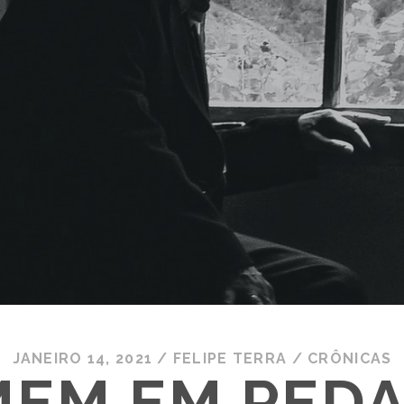
JANEIRO 14, 2021
/
FELIPE TERRA
/
CRÔNICAS
EM EM PED