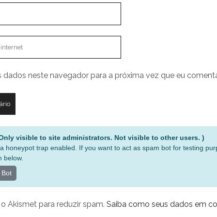
 dados neste navegador para a próxima vez que eu comenta
nly visible to site administrators. Not visible to other users. )
a honeypot trap enabled. If you want to act as spam bot for testing pu
n below.
 Bot
za o Akismet para reduzir spam.
Saiba como seus dados em co