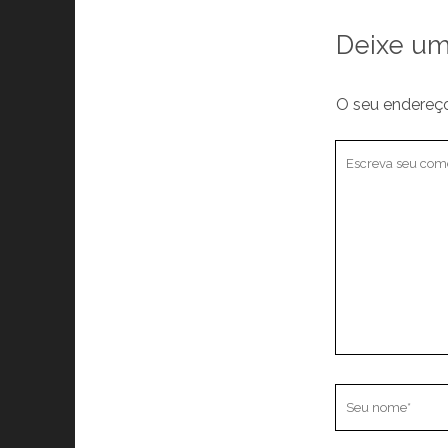
Deixe um
O seu endereço
Seu
comentário
Seu
nome