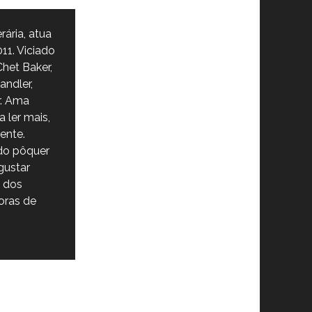
rária, atua
11. Viciado
het Baker,
andler,
r. Ama
 ler mais,
ente.
do pôquer
gustar
m dos
oras de