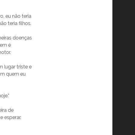
o, eu não teria
o teria filhos.
meiras doenças
rem é
otor.
 lugar triste e
com quem eu
oje.”
ira de
e esperar.