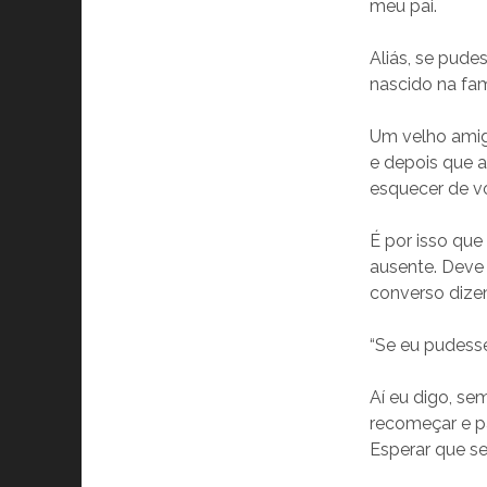
meu pai.
Aliás, se pude
nascido na fam
Um velho amigo
e depois que a
esquecer de vo
É por isso que
ausente. Deve
converso dize
“Se eu pudesse
Aí eu digo, s
recomeçar e pa
Esperar que se