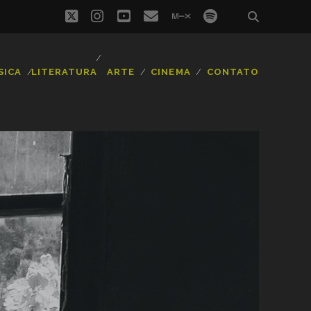
twitter
instagram
youtube
email
mixcloud
spotify
SICA
LITERATURA
ARTE
CINEMA
CONTATO