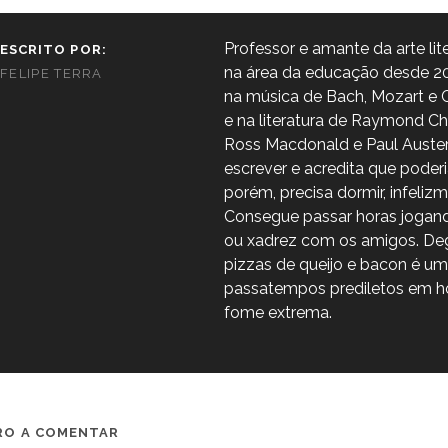
Professor e amante da arte lite
ESCRITO POR:
na área da educação desde 20
FELIPE TERRA
na música de Bach, Mozart e C
e na literatura de Raymond Ch
Ross Macdonald e Paul Auste
escrever e acredita que poderia
porém, precisa dormir, infelizm
Consegue passar horas jogan
ou xadrez com os amigos. De
pizzas de queijo e bacon é u
passatempos prediletos em h
fome extrema.
IRO A COMENTAR