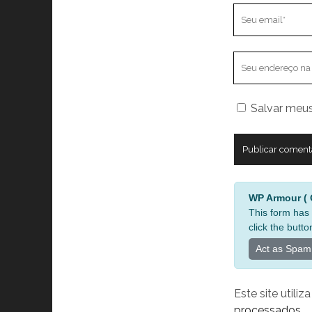
Seu
email
O
endereço
do
Salvar meus
seu
site
A
WP Armour ( O
l
This form has 
t
click the butto
e
Act as Spam
r
n
a
Este site utili
t
processados
.