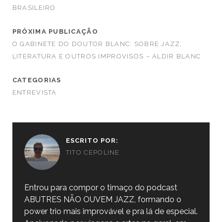
BRASILEIRO
PRÓXIMA PUBLICAÇÃO
O GABINETE DO DOUTOR BLANC: SOBRE JAZZ,
LITERATURA E OUTROS IMPROVISOS – ALDIR BLANC
CATEGORIAS
ENTREVISTA
ESCRITO POR:
TITO CEPOLINE
Entrou para compor o timaço do podcast
ABUTRES NÃO OUVEM JAZZ, formando o
power trio mais improvável e pra lá de especial.