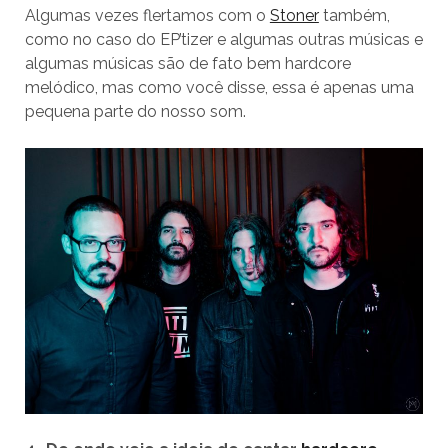
Algumas vezes flertamos com o
Stoner
também,
como no caso do EP’tizer e algumas outras músicas e
algumas músicas são de fato bem hardcore
melódico, mas como você disse, essa é apenas uma
pequena parte do nosso som.