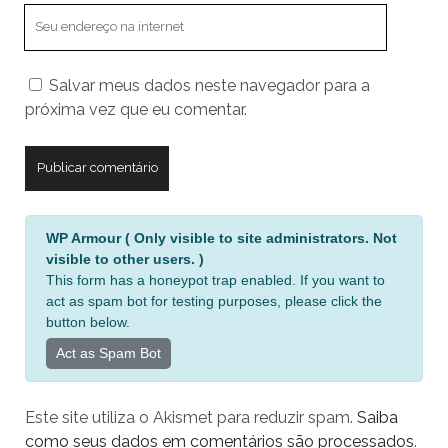
O
endereço
do
Salvar meus dados neste navegador para a
seu
próxima vez que eu comentar.
site
A
WP Armour ( Only visible to site administrators. Not
l
visible to other users. )
t
This form has a honeypot trap enabled. If you want to
e
act as spam bot for testing purposes, please click the
r
button below.
n
Act as Spam Bot
a
t
Este site utiliza o Akismet para reduzir spam.
Saiba
i
como seus dados em comentários são processados
.
v