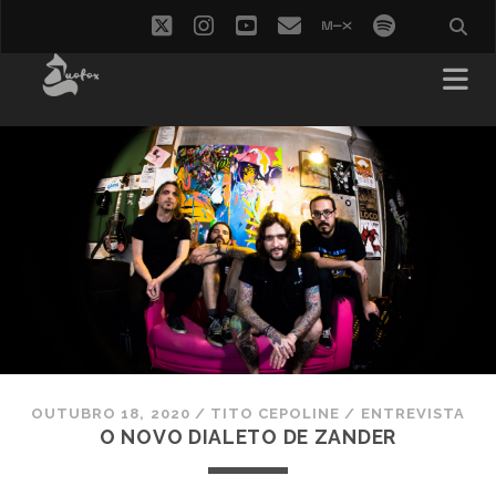
twitter
instagram
youtube
email
mixcloud
spotify
OUTUBRO 18, 2020
/
TITO CEPOLINE
/
ENTREVISTA
O NOVO DIALETO DE ZANDER