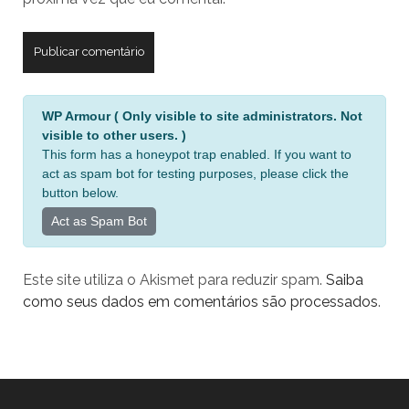
site
A
WP Armour ( Only visible to site administrators. Not
l
visible to other users. )
t
This form has a honeypot trap enabled. If you want to
e
act as spam bot for testing purposes, please click the
r
button below.
n
Act as Spam Bot
a
t
Este site utiliza o Akismet para reduzir spam.
Saiba
i
como seus dados em comentários são processados
.
v
e
: