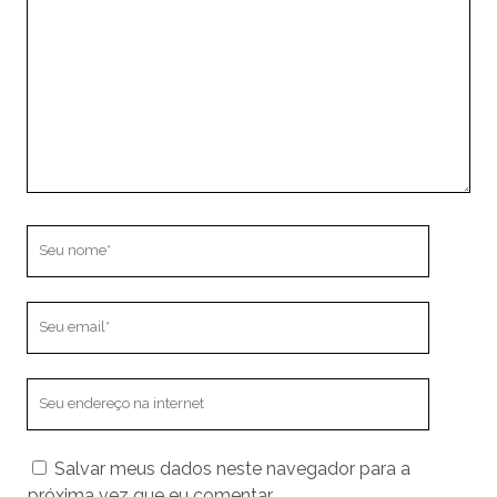
Seu
nome
Seu
email
O
endereço
do
Salvar meus dados neste navegador para a
seu
próxima vez que eu comentar.