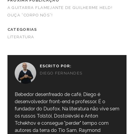
PRÓXIMA PUBLICAÇÃO
A GUITARRA FLAMEJANTE DE GUILHERME HELD!
OUÇA “CORPO NÓS”!
CATEGORIAS
LITERATURA
ESCRITO POR:
DIEGO FERNANDES
Bebedor desenfreado de café, Diego é
desenvolvedor front-end e professor. É o
fundador do Duofox. Na literatura não vive sem
os russos Tolstói, Dostoiévski e Anton
Tchekhov e consegue "perder" tempo com
autores da terra do Tio Sam, Raymond