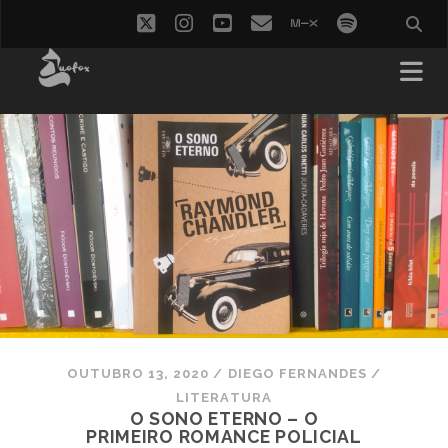
twitter
instagram
youtube
email
mixcloud
spotify
OUTUBRO 13, 2020
/
DIEGO FERNANDES
/
LITERATURA
O SONO ETERNO – O
PRIMEIRO ROMANCE POLICIAL