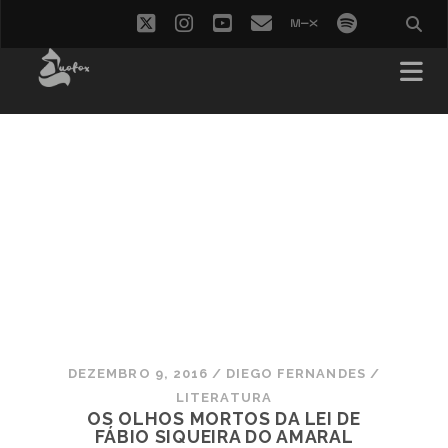
twitter
instagram
youtube
email
mixcloud
spotify
DEZEMBRO 9, 2016
/
DIEGO FERNANDES
/
LITERATURA
OS OLHOS MORTOS DA LEI DE
FÁBIO SIQUEIRA DO AMARAL