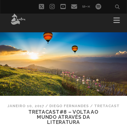
twitter
instagram
youtube
email
mixcloud
spotify
JANEIRO 10, 2017
/
DIEGO FERNANDES
/
TRETACAST
TRETACAST#8 – VOLTA AO
MUNDO ATRAVÉS DA
LITERATURA