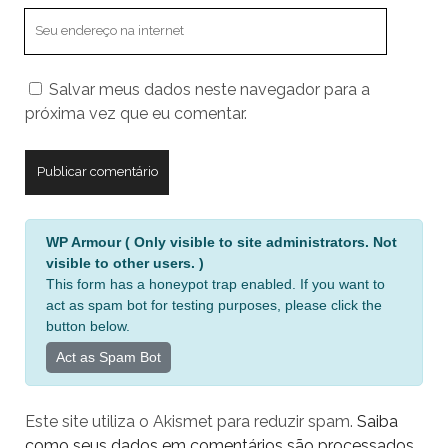
O
endereço
do
Salvar meus dados neste navegador para a
seu
próxima vez que eu comentar.
site
A
WP Armour ( Only visible to site administrators. Not
l
visible to other users. )
t
This form has a honeypot trap enabled. If you want to
e
act as spam bot for testing purposes, please click the
r
button below.
n
Act as Spam Bot
a
t
Este site utiliza o Akismet para reduzir spam.
Saiba
i
como seus dados em comentários são processados
.
v