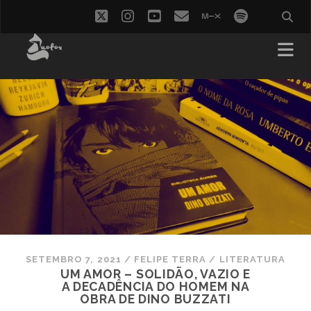
twitter
instagram
youtube
email
mixcloud
spotify
SETEMBRO 7, 2021
/
FELIPE TERRA
/
LITERATURA
UM AMOR – SOLIDÃO, VAZIO E
A DECADÊNCIA DO HOMEM NA
OBRA DE DINO BUZZATI