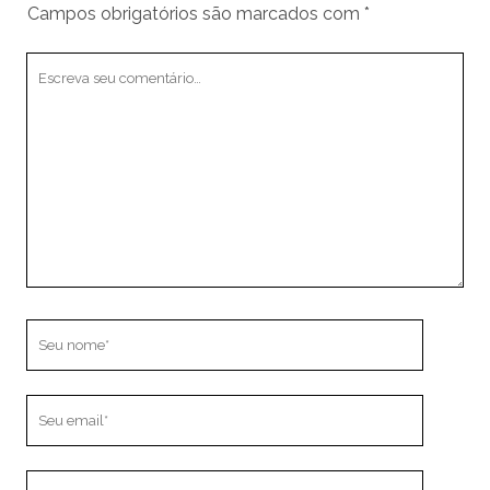
Campos obrigatórios são marcados com
*
Seu
comentário
Seu
nome
Seu
email
O