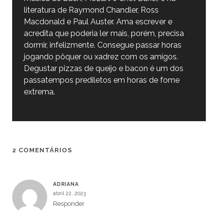
literatura de Raymond Chandler, Ross
Macdonald e Paul Auster. Ama escrever e
acredita que poderia ler mais, porém, precisa
dormir, infelizmente. Consegue passar horas
jogando pôquer ou xadrez com os amigos.
Degustar pizzas de queijo e bacon é um dos
passatempos prediletos em horas de fome
extrema.
2 COMENTÁRIOS
ADRIANA
abril 22, 2023
Responder