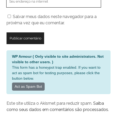
endereço
do
Salvar meus dados neste navegador para a
seu
próxima vez que eu comentar.
site
A
WP Armour ( Only visible to site administrators. Not
l
visible to other users. )
t
This form has a honeypot trap enabled. If you want to
e
act as spam bot for testing purposes, please click the
r
button below.
n
Act as Spam Bot
a
t
Este site utiliza o Akismet para reduzir spam.
Saiba
i
como seus dados em comentários são processados
.
v
e