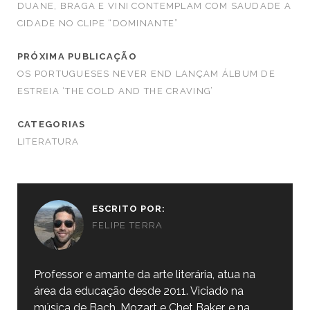
DUANE, BRAGA E VINI CONTEMPLAM COM SAUDADE A
CIDADE NO CLIPE “DOMINANTE”
PRÓXIMA PUBLICAÇÃO
OS PORTUGUESES NEVER END LANÇAM ÁLBUM DE
ESTREIA ‘THE COLD AND THE CRAVING’
CATEGORIAS
LITERATURA
ESCRITO POR:
FELIPE TERRA
Professor e amante da arte literária, atua na
área da educação desde 2011. Viciado na
música de Bach, Mozart e Chet Baker, e na